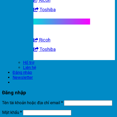
Ricoh
Toshiba
Linh kiện máy nhập khẩu
Ricoh
Toshiba
Hổ trợ
Liên hệ
Đăng nhập
Newsletter
Đăng nhập
Tên tài khoản hoặc địa chỉ email
*
Mật khẩu
*