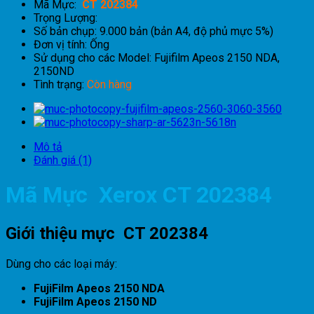
Mã Mực:
CT 202384
Trọng Lượng:
Số bản chụp: 9.000 bản (bản A4, độ phủ mực 5%)
Đơn vị tính: Ống
Sử dụng cho các Model: Fujifilm Apeos 2150 NDA,
2150ND
Tình trạng:
Còn hàng
Mô tả
Đánh giá (1)
Mã Mực Xerox CT 202384
Giới thiệu mực CT 202384
Dùng cho các loại máy:
FujiFilm Apeos 2150 NDA
FujiFilm Apeos 2150 ND