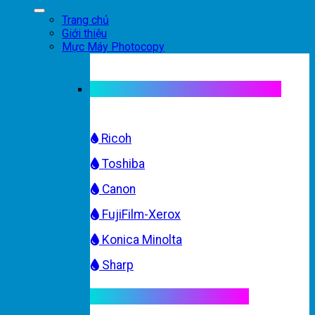
Trang chủ
Giới thiệu
Mực Máy Photocopy
Mực máy photocopy trắng đen
Ricoh
Toshiba
Canon
FujiFilm-Xerox
Konica Minolta
Sharp
Mực máy photocopy màu