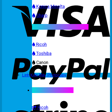
Konica Minolta
Sharp
Mực máy photocopy màu
Ricoh
Toshiba
Canon
Linh Kiện Máy Photocopy
Linh kiện máy màu
Ricoh