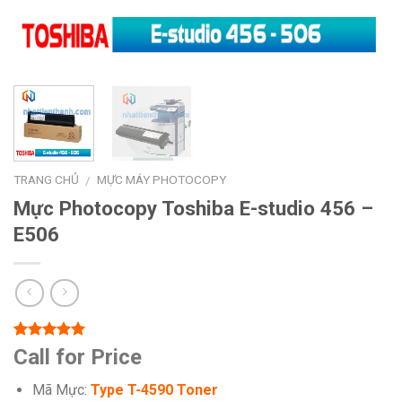
TRANG CHỦ
MỰC MÁY PHOTOCOPY
/
Mực Photocopy Toshiba E-studio 456 –
E506
5.00
1
trên 5
Call for Price
dựa trên
đánh giá
Mã Mực:
Type T-4590 Toner