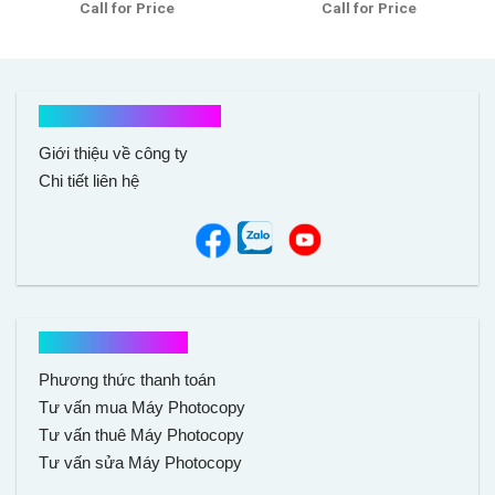
Call for Price
Call for Price
Được xếp
Được xếp
hạng
5.00
5
hạng
5.00
5
sao
sao
Kết nối với chúng tôi
Giới thiệu về công ty
Chi tiết liên hệ
Hổ trợ mua hàng
Phương thức thanh toán
Tư vấn mua Máy Photocopy
Tư vấn thuê Máy Photocopy
Tư vấn sửa Máy Photocopy