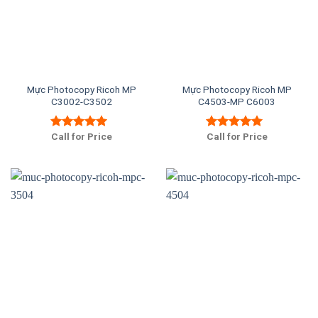
Mực Photocopy Ricoh MP
Mực Photocopy Ricoh MP
C3002-C3502
C4503-MP C6003
Call for Price
Call for Price
Được xếp
Được xếp
hạng
5.00
5
hạng
5.00
5
sao
sao