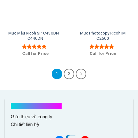
Mực Màu Ricoh SP C430DN –
Mực Photocopy Ricoh IM
C440DN
C2500
Call for Price
Call for Price
Được xếp
Được xếp
hạng
5.00
5
hạng
5.00
5
sao
sao
1
2
Kết nối với chúng tôi
Giới thiệu về công ty
Chi tiết liên hệ