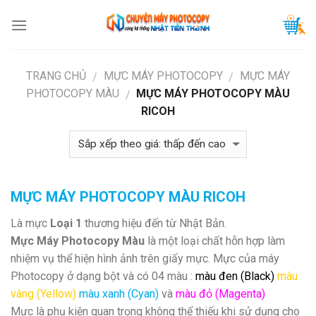
Skip
to
content
TRANG CHỦ
MỰC MÁY PHOTOCOPY
MỰC MÁY
/
/
PHOTOCOPY MÀU
MỰC MÁY PHOTOCOPY MÀU
/
RICOH
MỰC MÁY PHOTOCOPY MÀU RICOH
Là mực
Loại 1
thương hiệu đến từ Nhật Bản.
Mực Máy Photocopy Màu
là một loại chất hỗn hợp làm
nhiệm vụ thể hiện hình ảnh trên giấy mực. Mực của máy
Photocopy ở dạng bột và có 04 màu :
màu đen
(Black)
màu
vàng (Yellow)
màu xanh (Cyan)
và
màu đỏ (Magenta)
Mực là phụ kiện quan trọng không thể thiếu khi sử dụng cho