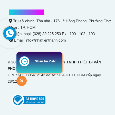
Thông tin liên hệ
Trụ sở chính: Tòa nhà - 176 Lê Hồng Phong,
Phường Chợ
Quán
, TP. HCM
Điện thoại: (028) 39 225 250 Ext: 100 - 102 - 103
Email: info@nhattienthanh.com
Nhắn tin Zalo
© 2007 Bản quyền thuộc
CÔNG TY TNHH THIẾT BỊ VĂN
PHÒNG NHẬT TIẾN THANH
GPĐKKD: 0305412142 do sở KH & ĐT TP.HCM cấp ngày
28/12/2007