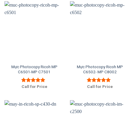
Mực Photocopy Ricoh MP
Mực Photocopy Ricoh MP
C6501-MP C7501
C6502- MP C8002
Call for Price
Call for Price
Được xếp
Được xếp
hạng
5.00
5
hạng
5.00
5
sao
sao