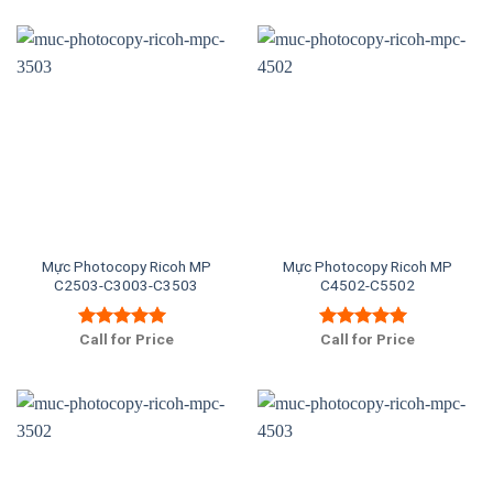
Mực Photocopy Ricoh MP
Mực Photocopy Ricoh MP
C2503-C3003-C3503
C4502-C5502
Call for Price
Call for Price
Được xếp
Được xếp
hạng
5.00
5
hạng
5.00
5
sao
sao