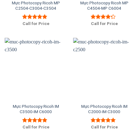
Mực Photocopy Ricoh MP
Mực Photocopy Ricoh MP
C2504-C3004-C3504
C4504-MP C6004
Call for Price
Call for Price
Được xếp
Được xếp
hạng
5.00
5
hạng
4.00
sao
5 sao
Mực Photocopy Ricoh IM
Mực Photocopy Ricoh IM
C3500-IM C6000
C2000-IM C3000
Call for Price
Call for Price
Được xếp
Được xếp
hạng
5.00
5
hạng
5.00
5
sao
sao