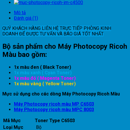
Mô tả
Đánh giá (1)
QUÝ KHÁCH HÀNG LIÊN HỆ TRỰC TIẾP PHÒNG KINH
DOANH ĐỂ ĐƯỢC TƯ VẤN VÀ BÁO GIÁ TỐT NHẤT
Bộ sản phẩm cho Máy Photocopy Ricoh
Màu
bao gồm:
1x màu đen ( Black Toner)
1x màu xanh ( Cyan Toner)
1x màu đỏ ( Magenta Toner)
1x màu vàng ( Yellow Toner)
Mực sử dụng cho các dòng Máy Photocopy Ricoh Màu
Máy Photocopy ricoh màu MP C6503
Máy Photocopy ricoh màu MPC 8003
Mã Mực
Toner Type C6503
Loại Mực
Bộ