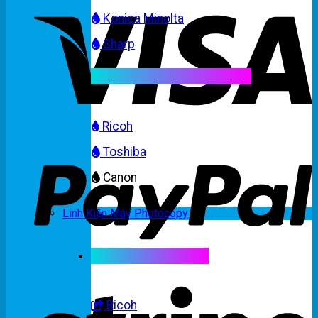
Konica Minolta
Sharp
Mực máy photocopy màu
Ricoh
Toshiba
Canon
Linh Kiện Máy Photocopy
Linh kiện máy màu
Ricoh