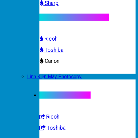
Sharp
Mực máy photocopy màu
Ricoh
Toshiba
Canon
Linh Kiện Máy Photocopy
Linh kiện máy màu
Ricoh
Toshiba