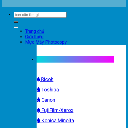
Trang chủ
Giới thiệu
Mực Máy Photocopy
Mực máy photocopy trắng đen
Ricoh
Toshiba
Canon
FujiFilm-Xerox
Konica Minolta