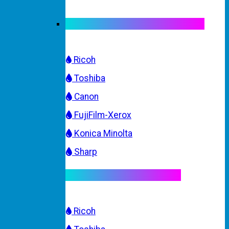
Mực máy photocopy trắng đen
Ricoh
Toshiba
Canon
FujiFilm-Xerox
Konica Minolta
Sharp
Mực máy photocopy màu
Ricoh