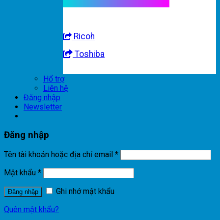
Linh kiện máy nhập khẩu
Ricoh
Toshiba
Hổ trợ
Liên hệ
Đăng nhập
Newsletter
Đăng nhập
Tên tài khoản hoặc địa chỉ email
*
Mật khẩu
*
Ghi nhớ mật khẩu
Đăng nhập
Quên mật khẩu?