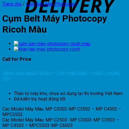
Trang chủ
/
Linh Kiện Máy Photocopy
Cụm Belt Máy Photocopy
Ricoh Màu
Call for Price
HÀNG KHO NHẬP KHẨU – ZIN THÁO MÁY – CHẤT LƯỢNG
TỐT
Tháo từ máy kho, chưa sử dụng tại thị trường Việt Nam.
Đã kiểm tra, hoạt động tốt
Các Model Máy Màu: MP C3002-MP C3502 – MP C4502 –
MPC5502
Các Model Máy Màu: MP C2503- MP C3003-MP C3503 –
MP C4503 – MPC5503-MP C6003