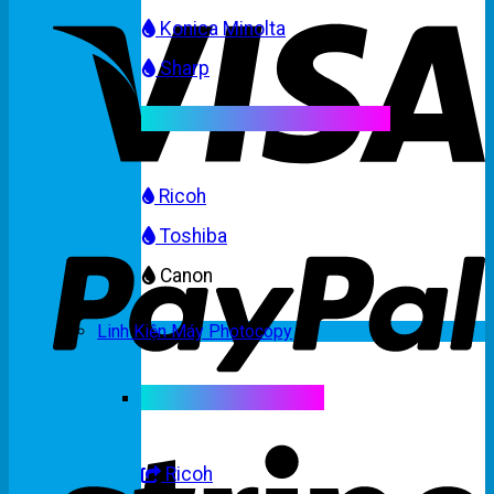
Konica Minolta
Sharp
Mực máy photocopy màu
Ricoh
Toshiba
Canon
Linh Kiện Máy Photocopy
Linh kiện máy màu
Ricoh