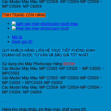
Các Model Máy Màu: MP C2504- MP C3004-MP C3504 –
MP C4504 -MP C6004
TÌNH TRẠNG: CÒN HÀNG
Mô tả
Đánh giá (0)
QUÝ KHÁCH HÀNG LIÊN HỆ TRỰC TIẾP PHÒNG KINH
DOANH ĐỂ ĐƯỢC TƯ VẤN VÀ BÁO GIÁ TỐT NHẤT
Sử dụng cho Máy Photocopy Hãng
RICOH
Các Model Máy Màu: MP C3002-MP C3502 – MP C4502 –
MPC5502
Các Model Máy Màu: MP C2503- MP C3003-MP C3503 –
MP C4503 – MPC5503-MP C6003
Các Model Máy Màu: MP C2504- MP C3004-MP C3504 –
MP C4504 -MP C6004
……..
Hàng kho nhập khẩu, zin tháo máy, chất lượng tốt.