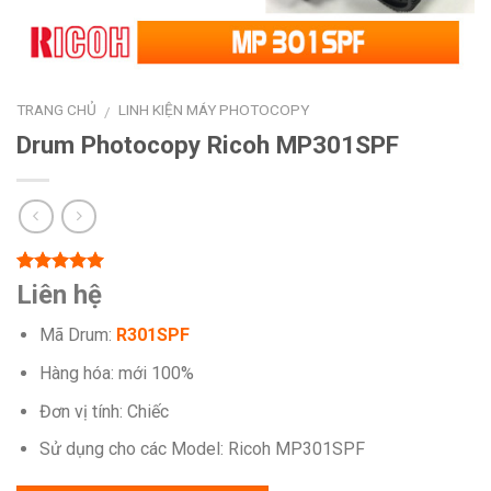
TRANG CHỦ
LINH KIỆN MÁY PHOTOCOPY
/
Drum Photocopy Ricoh MP301SPF
5.00
1
trên 5
Liên hệ
dựa trên
đánh giá
Mã Drum:
R301SPF
Hàng hóa: mới 100%
Đơn vị tính: Chiếc
Sử dụng cho các Model: Ricoh MP301SPF