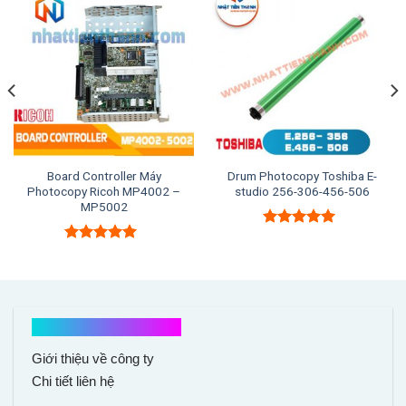
Board Controller Máy
Drum Photocopy Toshiba E-
Photocopy Ricoh MP4002 –
studio 256-306-456-506
MP5002
Được xếp
hạng
5.00
5
Được xếp
sao
hạng
5.00
5
sao
Kết nối với chúng tôi
Giới thiệu về công ty
Chi tiết liên hệ