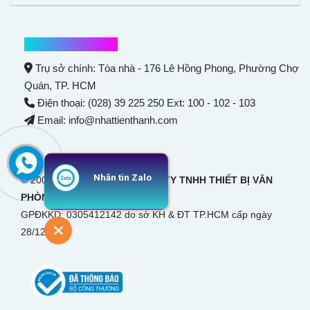
Thông tin liên hệ
Trụ sở chính: Tòa nhà - 176 Lê Hồng Phong,
Phường Chợ
Quán
, TP. HCM
Điện thoại: (028) 39 225 250 Ext: 100 - 102 - 103
Email: info@nhattienthanh.com
Nhắn tin Zalo
© 2007 Bản quyền thuộc
CÔNG TY TNHH THIẾT BỊ VĂN
PHÒNG NHẬT TIẾN THANH
GPĐKKD: 0305412142 do sở KH & ĐT TP.HCM cấp ngày
28/12/2007