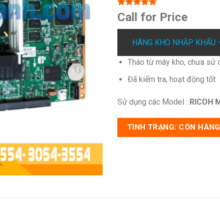
5.00
1
trên 5
Call for Price
dựa trên
đánh giá
HÀNG KHO NHẬP KHẨU –
Tháo từ máy kho, chưa sử d
Đã kiểm tra, hoạt động tốt
Sử dụng các Model :
RICOH M
TÌNH TRẠNG: CÒN HÀN