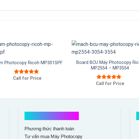
Board BCU Máy Photocopy Ri
m Photocopy Ricoh MP301SPF
MP2554 – MP3554
Call for Price
Được xếp
Call for Price
hạng
5.00
5
Được xếp
sao
hạng
5.00
5
sao
Hổ trợ mua hàng
Phương thức thanh toán
Tư vấn mua Máy Photocopy