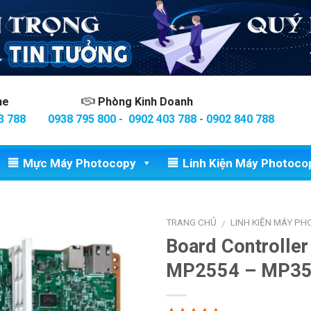
ine
Phòng Kinh Doanh
3 788
0938 795 800 - 0902 403 788 - 0902 840 788
Mực Máy Photocopy
Linh Kiện Máy Photoco
TRANG CHỦ
LINH KIỆN MÁY P
/
Board Controlle
MP2554 – MP3