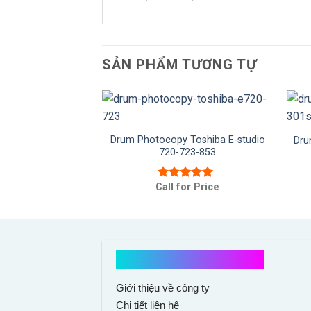
SẢN PHẨM TƯƠNG TỰ
y Ricoh MP3053-
353
Drum Photocopy Toshiba E-studio
Dru
720-723-853
or Price
 xếp
5.00
5
Call for Price
Được xếp
hạng
5.00
5
sao
Kết nối với chúng tôi
Giới thiệu về công ty
Chi tiết liên hệ