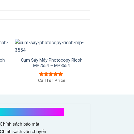
coh
Cụm Sấy Máy Photocopy Ricoh
MP2554 – MP3554
Call for Price
Được xếp
hạng
5.00
5
sao
Chính sách mua hàng
Chính sách bảo mật
Chính sách vận chuyển