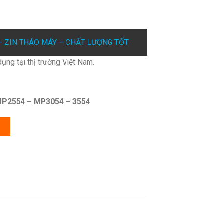
 ZIN THÁO MÁY – CHẤT LƯỢNG TỐT
ụng tại thị trường Việt Nam.
P2554 – MP3054 – 3554
G