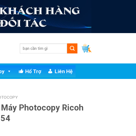
py
Hổ Trợ
Liên Hệ
HOTOCOPY
r Máy Photocopy Ricoh
554