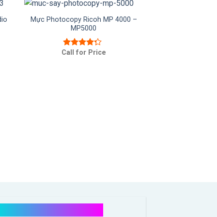
dio
Mực Photocopy Ricoh MP 4000 –
MP5000
Call for Price
Được xếp
hạng
4.00
5 sao
Chính sách mua hàng