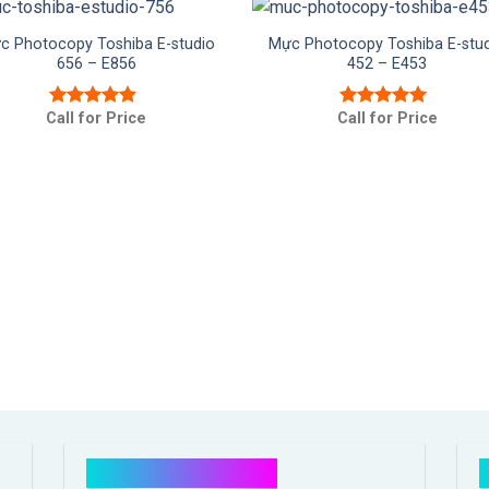
c Photocopy Toshiba E-studio
Mực Photocopy Toshiba E-stu
656 – E856
452 – E453
Call for Price
Call for Price
Được xếp
Được xếp
hạng
4.50
hạng
5.00
5
5 sao
sao
Hổ trợ mua hàng