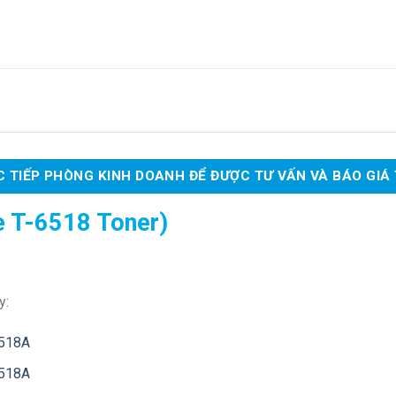
 TIẾP PHÒNG KINH DOANH ĐỂ ĐƯỢC TƯ VẤN VÀ BÁO GIÁ
e T-6518 Toner)
y:
5518A
6518A