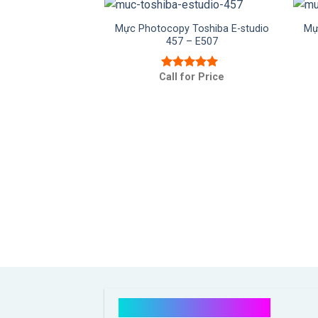
Mực Photocopy Toshiba E-studio
Mự
457 – E507
 Ricoh MP301SPF
Call for Price
Được xếp
or Price
 xếp
hạng
5.00
5
4.50
sao
Kết nối với chúng tôi