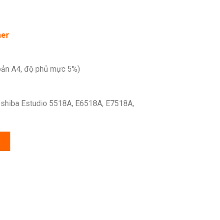
ner
bản A4, độ phủ mực 5%)
oshiba Estudio 5518A, E6518A, E7518A,
G