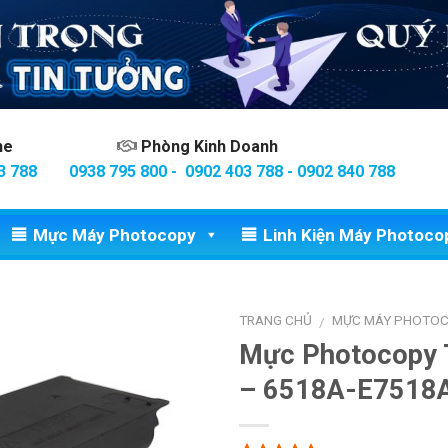
ine
Phòng Kinh Doanh
3 788
0938 795 800 - 0902 403 788 - 0902 840 788
Mực Máy Photocopy
Linh Kiện Máy Photoco
TRANG CHỦ
MỰC MÁY PHOTO
/
Mực Photocopy 
– 6518A-E7518