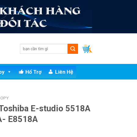
py
Hổ Trợ
Liên Hệ
COPY
Toshiba E-studio 5518A
A- E8518A