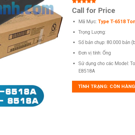
5.00
1
trên 5
Call for Price
dựa trên
đánh giá
Mã Mực:
Type T-6518 To
Trọng Lượng:
Số bản chụp: 80.000 bản (
Đơn vị tính: Ống
Sử dụng cho các Model: T
E8518A
TÌNH TRẠNG: CÒN HÀN