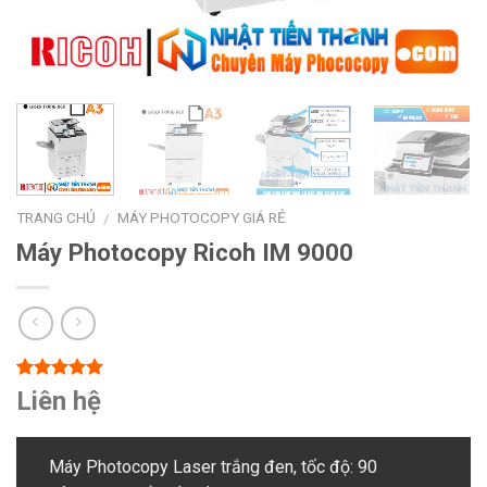
TRANG CHỦ
MÁY PHOTOCOPY GIÁ RẺ
/
Máy Photocopy Ricoh IM 9000
5.00
2
trên 5
Liên hệ
dựa trên
đánh giá
Máy Photocopy Laser trắng đen, tốc độ: 90