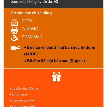
bản/phút, khổ giấy tối đa: A3
Có sẵn các chức năng
COPY
IN MẠNG
SCAN MÀU
♦ Bộ nạp và đảo 2 mặt bản gốc tự động
(ARDF)
♦ Bộ đảo 02 mặt bản sao (Duplex)
Khuyến mãi đặc biệt
♦ Chân máy
♦ 1 ream giấy A4
♦ Cáp mạng LAN