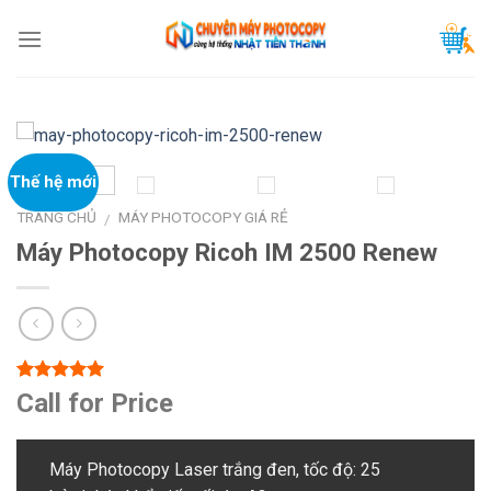
Skip
to
content
Thế hệ mới
TRANG CHỦ
MÁY PHOTOCOPY GIÁ RẺ
/
Máy Photocopy Ricoh IM 2500 Renew
5.00
1
trên 5
Call for Price
dựa trên
đánh giá
Máy Photocopy Laser trắng đen, tốc độ: 25