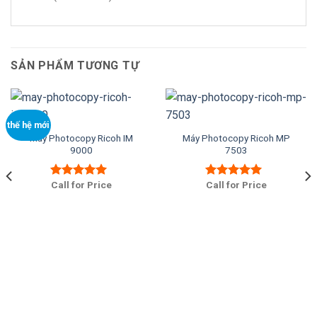
SẢN PHẨM TƯƠNG TỰ
thế hệ mới
Máy Photocopy Ricoh IM
Máy Photocopy Ricoh MP
9000
7503
Call for Price
Call for Price
Được xếp
Được xếp
hạng
5.00
5
hạng
5.00
5
sao
sao