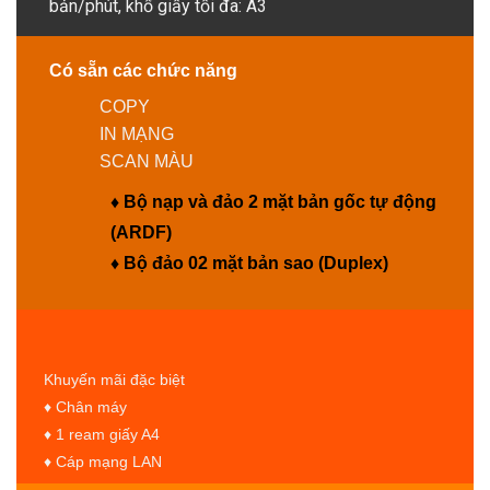
bản/phút, khổ giấy tối đa: A3
Có sẵn các chức năng
COPY
IN MẠNG
SCAN MÀU
♦ Bộ nạp và đảo 2 mặt bản gốc tự động
(ARDF)
♦ Bộ đảo 02 mặt bản sao (Duplex)
Khuyến mãi đặc biệt
♦ Chân máy
♦ 1 ream giấy A4
♦ Cáp mạng LAN