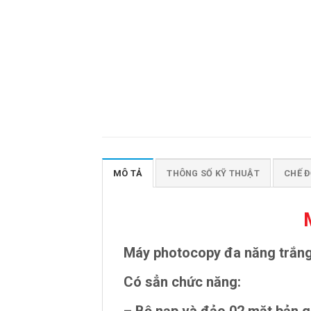
MÔ TẢ
THÔNG SỐ KỸ THUẬT
CHẾ Đ
Máy photocopy đa năng trắng 
Có sẳn chức năng: