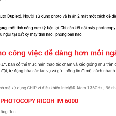
uto Duplex). Người sử dụng photo và in ấn 2 mặt một cách dễ dàng
mạng
, một tính năng cực kỳ tiện lợi. Chỉ cần kết nối máy photocop
 ngồi tại bất kỳ máy tính nào , phòng ban nào.
ho công việc dễ dàng hơn mỗi ng
.1”
, bạn có thể thực hiện thao tác chạm và kéo giống như trên 
 đặt, tự động hóa các tác vụ và gửi thông tin đi một cách nhanh
nh mẽ xử dụng CHIP vi điều khiển Intel@R Atom 1.36GHz , Bộ n
 PHOTOCOPY RICOH IM 6000
trắng đen