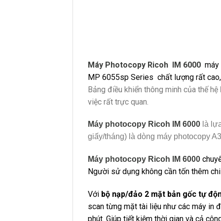
Máy Photocopy Ricoh IM 6000
máy 
MP 6055sp Series chất lượng rất cao, 
Bảng điều khiển thông minh của thế hệ
việc rất trực quan.
Máy photocopy Ricoh IM 6000
là lự
giấy/tháng)
l
à dòng máy photocopy A3 
chuyê
Máy photocopy Ricoh IM 6000
Người sử dụng không cần tốn thêm chi p
Với
bộ nạp/đảo 2 mặt bản gốc tự độ
scan từng mặt tài liệu như các máy in 
phút. Giúp tiết kiệm thời gian và cả côn