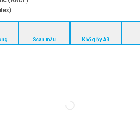
gốc (ARDF)
lex)
ạng
Scan màu
Khổ giấy A3