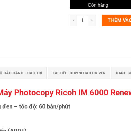
Còn hàng
Số lượng
THÊM VÀO
Ộ BẢO HÀNH - BẢO TRÌ
TÀI LIỆU-DOWNLOAD DRIVER
ĐÁNH GI
Máy Photocopy Ricoh IM 6000 Rene
đen – tốc độ: 60 bản/phút