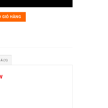
 GIỎ HÀNG
Á (1)
w