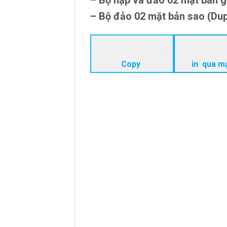
– Bộ nạp và đảo 02 mặt bản 
– Bộ đảo 02 mặt bản sao (Dup
Copy
in qua m