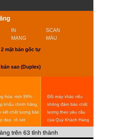
69.000.000 ₫.
năng
IN
SCAN
MẠNG
MÀU
 2 mặt bản gốc tự
 bản sao (Duplex)
g hóa: mới 99%
Đổi máy khác nếu
p khẩu chính hãng,
không đảm bảo chất
 kết chất lượng bản
lượng theo yêu cầu
p đẹp, rõ nét
của Quý Khách Hàng
àng trên 63 tỉnh thành