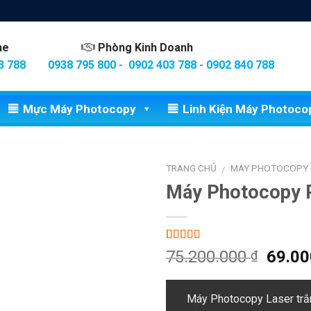
ine
Phòng Kinh Doanh
3 788
0938 795 800 - 0902 403 788 - 0902 840 788
Mực Máy Photocopy
Linh Kiện Máy Photoco
TRANG CHỦ
MÁY PHOTOCOPY 
/
Máy Photocopy 
5.00
1
trên 5
Giá
75.200.000
69.0
₫
dựa trên
gốc
đánh giá
là:
Máy Photocopy Laser trắn
75.20