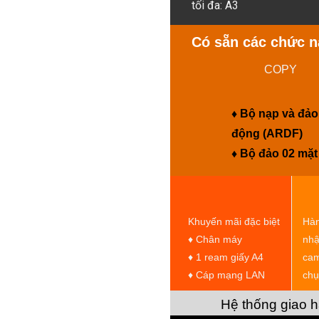
tối đa: A3
Có sẵn các chức 
COPY
♦ Bộ nạp và đảo
động (ARDF)
♦ Bộ đảo 02 mặt
Khuyến mãi đặc biệt
Hàn
♦ Chân máy
nhậ
♦ 1 ream giấy A4
cam
♦ Cáp mạng LAN
chụ
Hệ thống giao h