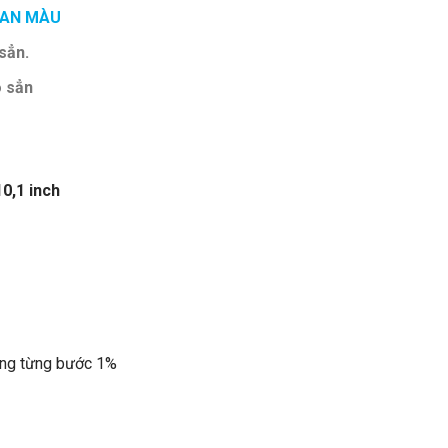
CAN MÀU
sẳn.
ó sẳn
0,1 inch
ăng từng bước 1%