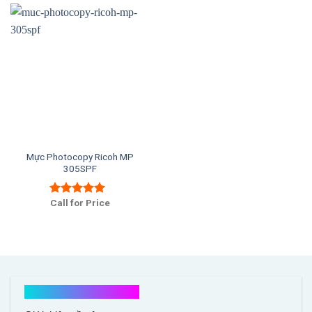
Mực Photocopy Ricoh MP
305SPF
Call for Price
Được xếp
hạng
5.00
5
sao
Kết nối với chúng tôi