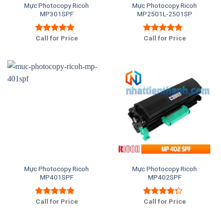
Mực Photocopy Ricoh
Mực Photocopy Ricoh
MP301SPF
MP2501L-2501SP
Call for Price
Call for Price
Được xếp
Được xếp
hạng
4.50
hạng
5.00
5
5 sao
sao
Mực Photocopy Ricoh
Mực Photocopy Ricoh
MP401SPF
MP402SPF
Call for Price
Call for Price
Được xếp
Được xếp
hạng
5.00
5
hạng
4.00
sao
5 sao