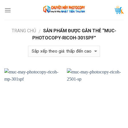
Skip
to
content
TRANG CHỦ
SẢN PHẨM ĐƯỢC GẮN THẺ “MUC-
/
PHOTOCOPY-RICOH-301SPF”