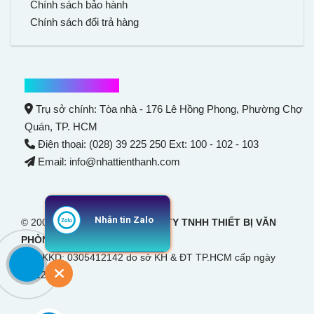
Chính sách bảo hành
Chính sách đổi trả hàng
Thông tin liên hệ
Trụ sở chính: Tòa nhà - 176 Lê Hồng Phong,
Phường Chợ
Quán
, TP. HCM
Điện thoại: (028) 39 225 250 Ext: 100 - 102 - 103
Email: info@nhattienthanh.com
Nhắn tin Zalo
© 2007 Bản quyền thuộc
CÔNG TY TNHH THIẾT BỊ VĂN
PHÒNG NHẬT TIẾN THANH
GPĐKKD: 0305412142 do sở KH & ĐT TP.HCM cấp ngày
28/12/2007