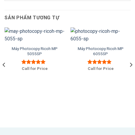
SẢN PHẨM TƯƠNG TỰ
Máy Photocopy Ricoh MP
Máy Photocopy Ricoh MP
5055SP
6055SP
Call for Price
Call for Price
Được xếp
Được xếp
hạng
5.00
5
hạng
5.00
5
sao
sao