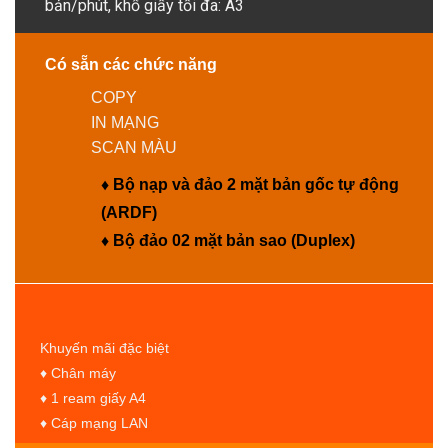
bản/phút, khổ giấy tối đa: A3
Có sẵn các chức năng
COPY
IN MẠNG
SCAN MÀU
♦ Bộ nạp và đảo 2 mặt bản gốc tự động
(ARDF)
♦ Bộ đảo 02 mặt bản sao (Duplex)
Khuyến mãi đặc biệt
♦ Chân máy
♦ 1 ream giấy A4
♦ Cáp mạng LAN