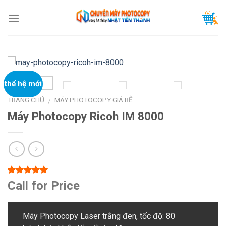
Skip
to
content
thế hệ mới
TRANG CHỦ
MÁY PHOTOCOPY GIÁ RẺ
/
Máy Photocopy Ricoh IM 8000
5.00
1
trên 5
Call for Price
dựa trên
đánh giá
Máy Photocopy Laser trắng đen, tốc độ: 80