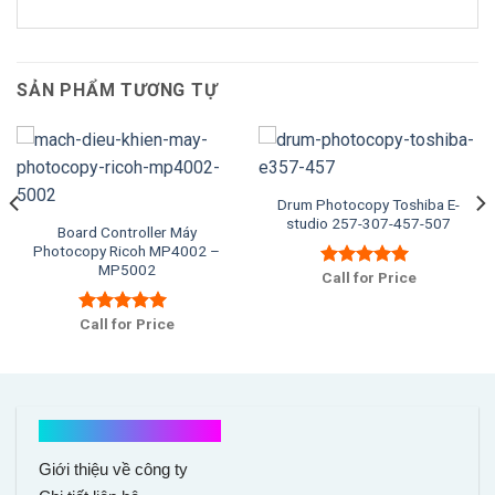
SẢN PHẨM TƯƠNG TỰ
Drum Photocopy Toshiba E-
studio 257-307-457-507
Board Controller Máy
Photocopy Ricoh MP4002 –
MP5002
Call for Price
Được xếp
hạng
5.00
5
sao
Call for Price
Được xếp
hạng
5.00
5
sao
Kết nối với chúng tôi
Giới thiệu về công ty