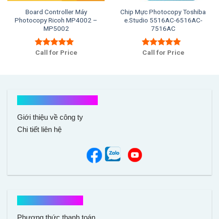
Board Controller Máy
Chip Mực Photocopy Toshiba
Photocopy Ricoh MP4002 –
e.Studio 5516AC-6516AC-
MP5002
7516AC
Call for Price
Call for Price
Được xếp
Được xếp
hạng
5.00
5
hạng
5.00
5
sao
sao
Kết nối với chúng tôi
Giới thiệu về công ty
Chi tiết liên hệ
Hổ trợ mua hàng
Phương thức thanh toán