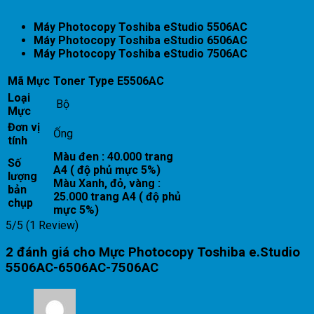
Máy Photocopy Toshiba eStudio 5506AC
Máy Photocopy Toshiba eStudio 6506AC
Máy Photocopy Toshiba eStudio 7506AC
Mã Mực
Toner Type E5506AC
Loại
Bộ
Mực
Đơn vị
Ống
tính
Màu đen : 40.000 trang
Số
A4 ( độ phủ mực 5%)
lượng
Màu Xanh, đỏ, vàng :
bản
25.000 trang A4 ( độ phủ
chụp
mực 5%)
5/5
(1 Review)
2 đánh giá cho
Mực Photocopy Toshiba e.Studio
5506AC-6506AC-7506AC