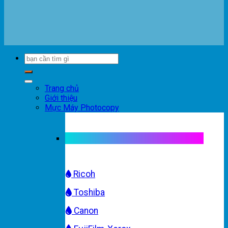
Trang chủ
Giới thiệu
Mực Máy Photocopy
Mực máy photocopy trắng đen
Ricoh
Toshiba
Canon