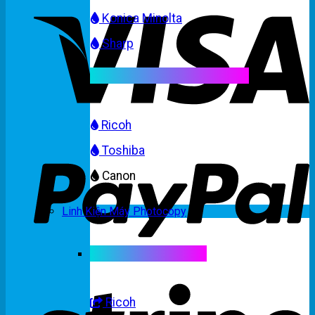
Konica Minolta
Sharp
Mực máy photocopy màu
Ricoh
Toshiba
Canon
Linh Kiện Máy Photocopy
Linh kiện máy màu
Ricoh