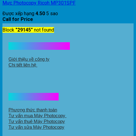
Mực Photocopy Ricoh MP301SPF
Được xếp hạng
4.50
5 sao
Call for Price
Block
"29145"
not found
Kết nối với chúng tôi
Giới thiệu về công ty
Chi tiết liên hệ
Hổ trợ mua hàng
Phương thức thanh toán
Tư vấn mua Máy Photocopy
Tư vấn thuê Máy Photocopy
Tư vấn sửa Máy Photocopy