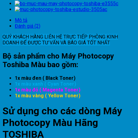
Mô tả
Đánh giá (2)
QUÝ KHÁCH HÀNG LIÊN HỆ TRỰC TIẾP PHÒNG KINH
DOANH ĐỂ ĐƯỢC TƯ VẤN VÀ BÁO GIÁ TỐT NHẤT
Bộ sản phẩm cho Máy Photocopy
Toshiba
Màu
bao gồm:
1x màu đen ( Black Toner)
1x màu xanh ( Cyan Toner)
1x màu đỏ ( Magenta Toner)
1x màu vàng ( Yellow Toner)
Sử dụng cho các dòng Máy
Photocopy Màu Hãng
TOSHIBA