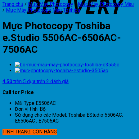
Trang chủ
/
Mực Máy Photocopy
/
Mực Máy Photocopy Màu
/
Mực Máy Photocopy Màu Toshiba
Mực Photocopy Toshiba
e.Studio 5506AC-6506AC-
7506AC
4.50
trên 5 dựa trên
2
đánh giá
Call for Price
Mã: Type E5506AC
Đơn vị tính: Bộ
Sử dụng cho các Model: Toshiba EStudio 5506AC,
E6506AC , E7506AC
TÌNH TRẠNG: CÒN HÀNG