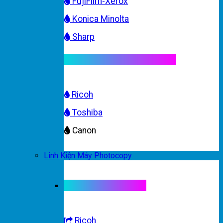
FujiFilm-Xerox
Konica Minolta
Sharp
Mực máy photocopy màu
Ricoh
Toshiba
Canon
Linh Kiện Máy Photocopy
Linh kiện máy màu
Ricoh