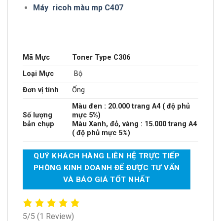
Máy ricoh màu mp C407
Mã Mực
Toner Type C306
Loại Mực
Bộ
Đơn vị tính
Ống
Màu đen : 20.000 trang A4 ( độ phủ
Số lượng
mực 5%)
bản chụp
Màu Xanh, đỏ, vàng : 15.000 trang A4
( độ phủ mực 5%)
QUÝ KHÁCH HÀNG LIÊN HỆ TRỰC TIẾP
PHÒNG KINH DOANH ĐỂ ĐƯỢC TƯ VẤN
VÀ BÁO GIÁ TỐT NHẤT
5/5
(1 Review)