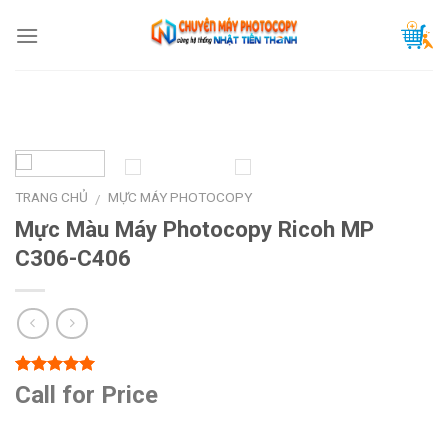
Skip
to
content
TRANG CHỦ
MỰC MÁY PHOTOCOPY
/
Mực Màu Máy Photocopy Ricoh MP
C306-C406
5.00
1
trên 5
Call for Price
dựa trên
đánh giá