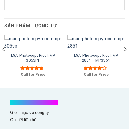
SẢN PHẨM TƯƠNG TỰ
Mực Photocopy Ricoh MP
Mực Photocopy Ricoh MP
305SPF
2851 – MP3351
Call for Price
Call for Price
Được xếp
Được xếp
hạng
5.00
5
hạng
4.00
sao
5 sao
Kết nối với chúng tôi
Giới thiệu về công ty
Chi tiết liên hệ