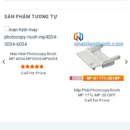
SẢN PHẨM TƯƠNG TỰ
Màn Hình Photocopy Ricoh
MP 4054-MP5054-MP6054
Call for Price
Được xếp
hạng
5.00
5
sao
Nắp Phải Photocopy Ricoh
MP 171L-MP 201SPF
Call for Price