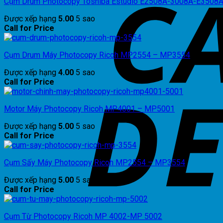
Cụm Drum Photocopy Toshiba Estudio E2508A-3008A-E3508
Được xếp hạng
5.00
5 sao
Call for Price
Cụm Drum Máy Photocopy Ricoh MP2554 – MP3554
Được xếp hạng
4.00
5 sao
Call for Price
Motor Máy Photocopy Ricoh MP4001 – MP5001
Được xếp hạng
5.00
5 sao
Call for Price
Cụm Sấy Máy Photocopy Ricoh MP2554 – MP3554
Được xếp hạng
5.00
5 sao
Call for Price
Cụm Từ Photocopy Ricoh MP 4002-MP 5002