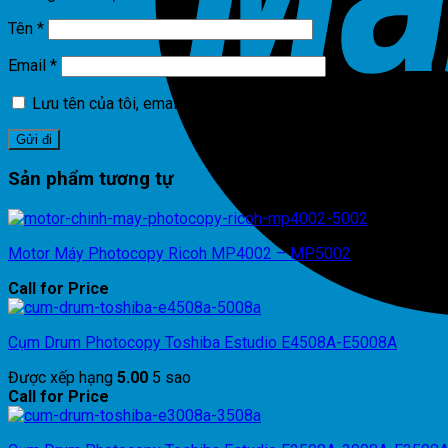
Tên
*
Email
*
Lưu tên của tôi, email, và trang web trong trình duyệt này cho 
Sản phẩm tương tự
Motor Máy Photocopy Ricoh MP4002 – MP5002
Call for Price
Cụm Drum Photocopy Toshiba Estudio E4508A-E5008A
Được xếp hạng
5.00
5 sao
Call for Price