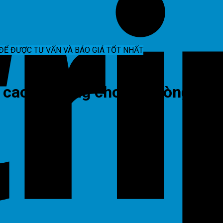
ĐỂ ĐƯỢC TƯ VẤN VÀ BÁO GIÁ TỐT NHẤT
n cao sử dụng cho các dòng m