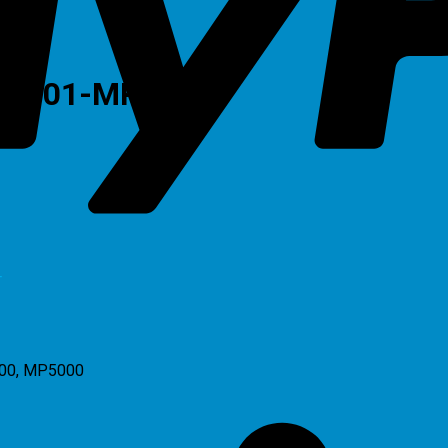
P 4001-MP 5001
T
000, MP5000