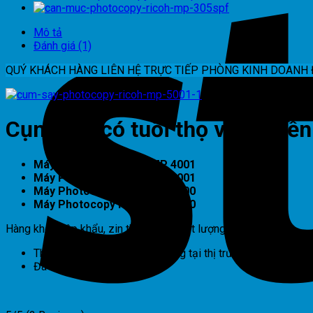
Mô tả
Đánh giá (1)
QUÝ KHÁCH HÀNG LIÊN HỆ TRỰC TIẾP PHÒNG KINH DOANH 
Cụm Sấy có tuổi thọ và độ bề
Máy Photocopy Ricoh MP 4001
Máy Photocopy Ricoh MP 5001
Máy Photocopy Ricoh MP 5000
Máy Photocopy Ricoh MP 4000
Hàng kho nhập khẩu, zin tháo máy, chất lượng tốt.
Tháo từ máy kho, chưa sử dụng tại thị trường Việt Nam.
Đã kiểm tra, hoạt động tốt