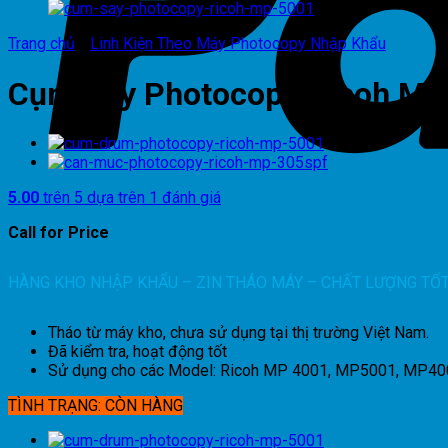
Trang chủ
/
Linh Kiện Theo Máy Photocopy Nhập Khẩu
Cụm Sấy Photocopy Ricoh M
5.00
trên 5 dựa trên
1
đánh giá
Call for Price
HÀNG KHO NHẬP KHẨU – ZIN THÁO MÁY – CHẤT LƯỢNG TỐ
Tháo từ máy kho, chưa sử dụng tại thị trường Việt Nam.
Đã kiểm tra, hoạt động tốt
Sử dụng cho các Model: Ricoh MP 4001, MP5001, MP4
TÌNH TRẠNG: CÒN HÀNG