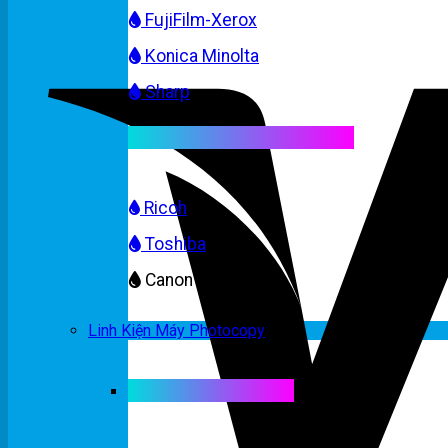
FujiFilm-Xerox
Konica Minolta
Sharp
Mực máy photocopy màu
Ricoh
Toshiba
Canon
Linh Kiện Máy Photocopy
Linh kiện máy màu