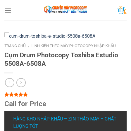
Skip
to
content
TRANG CHỦ
LINH KIỆN THEO MÁY PHOTOCOPY NHẬP KHẨU
/
Cụm Drum Photocopy Toshiba Estudio
5508A-6508A
5.00
1
trên 5
Call for Price
dựa trên
đánh giá
HÀNG KHO NHẬP KHẨU – ZIN THÁO MÁY – CHẤT
LƯỢNG TỐT