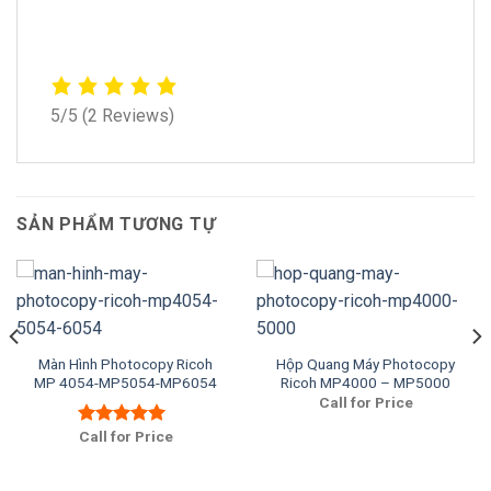
5/5
(2 Reviews)
SẢN PHẨM TƯƠNG TỰ
Màn Hình Photocopy Ricoh
Hộp Quang Máy Photocopy
MP 4054-MP5054-MP6054
Ricoh MP4000 – MP5000
Call for Price
Call for Price
Được xếp
hạng
5.00
5
sao