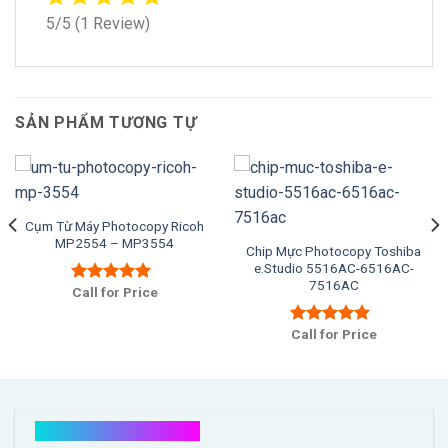
5/5
(1 Review)
SẢN PHẨM TƯƠNG TỰ
Cụm Từ Máy Photocopy Ricoh
MP2554 – MP3554
Chip Mực Photocopy Toshiba
e.Studio 5516AC-6516AC-
7516AC
Call for Price
Được xếp
hạng
5.00
5
sao
Call for Price
Được xếp
hạng
5.00
5
sao
Kết nối với chúng tôi