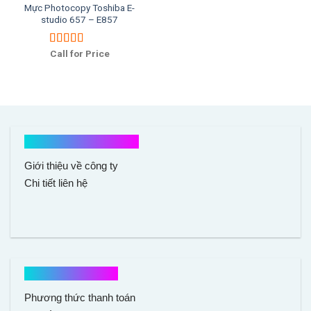
Mực Photocopy Toshiba E-
studio 657 – E857
Call for Price
Được xếp
hạng
5.00
5
sao
Kết nối với chúng tôi
Giới thiệu về công ty
Chi tiết liên hệ
Hổ trợ mua hàng
Phương thức thanh toán