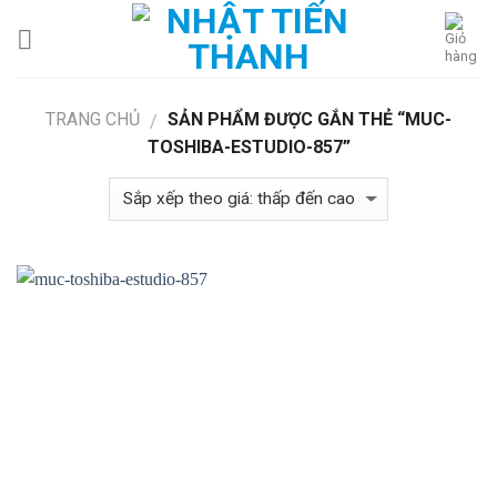
Skip
to
content
TRANG CHỦ
SẢN PHẨM ĐƯỢC GẮN THẺ “MUC-
/
TOSHIBA-ESTUDIO-857”