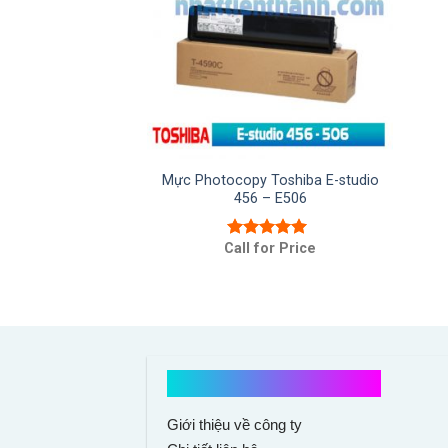
Mực Photocopy Toshiba E-studio
456 – E506
Call for Price
Được xếp
hạng
5.00
5
sao
Kết nối với chúng tôi
Giới thiệu về công ty