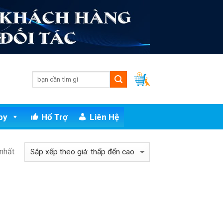
py
Hổ Trợ
Liên Hệ
 nhất