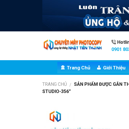
Skip
to
content
Hotl
0901 80
Trang Chủ
Giới Thiệu
TRANG CHỦ
SẢN PHẨM ĐƯỢC GẮN TH
/
STUDIO-356”