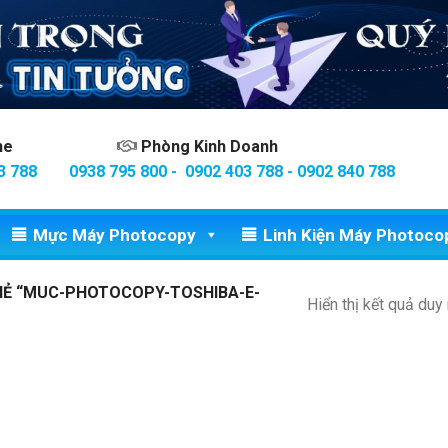
ine
Phòng Kinh Doanh
3 788
0938 795 800 - 0902 403 788 - 0902 840 788
Mực Máy Photocopy
Linh Kiện Máy Photoco
Ẻ “MUC-PHOTOCOPY-TOSHIBA-E-
Hiển thị kết quả duy