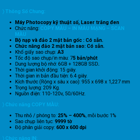
〉 Thông Số Chung:
Máy Photocopy kỹ thuật số, Laser trắng đen
Chức năng:
COPY MÀU – IN MÀU MẠNG – SCAN
MÀU
Bộ nạp và đảo 2 mặt bản gốc : Có sẵn.
Chức năng đảo 2 mặt bản sao: Có sẳn.
Khổ giấy sao chụp:
A3
Tốc độ sao chụp/in màu: 7
5 bản/phút
Dung lượng bộ nhớ: 6GB + 128GB SSD
.
Thời gian khởi động: 15 giây.
Thời gian in bản đầu tiện: 6.4 giây.
Kích thước (Rộng x sâu x cao): 955 x 698 x 1,227
mm
Trọng lượng: 209 Kg.
Nguồn điện: 110-120v, 50/60Hz.
〉 Chức năng COPY MÀU:
Thu nhỏ / phóng to:
25% – 400%
, mỗi bước 1%
Sao chụp liên tục:
9999 tờ
Độ phân giải copy:
600 x 600 dpi
〉 Chức năng IN: