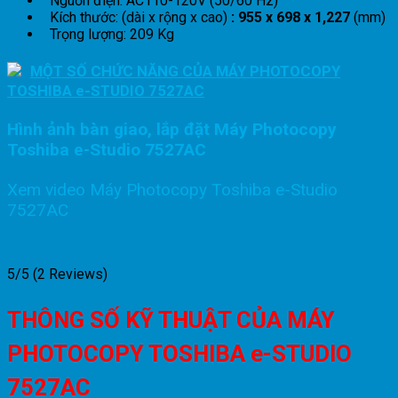
Nguồn điện: AC110-120V (50/60 Hz)
Kích thước: (dài x rộng x cao)
: 955 x 698 x 1,227
(mm)
Trọng lượng: 209 Kg
MỘT SỐ CHỨC NĂNG CỦA MÁY PHOTOCOPY
TOSHIBA e-STUDIO 7527AC
Hình ảnh bàn giao, lắp đặt Máy Photocopy
Toshiba e-Studio 7527AC
Xem video Máy Photocopy Toshiba e-Studio
7527AC
5/5
(2 Reviews)
THÔNG SỐ KỸ THUẬT CỦA MÁY
PHOTOCOPY TOSHIBA e-STUDIO
7527AC