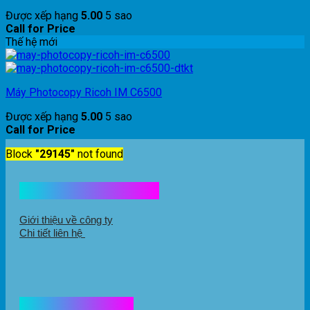
Được xếp hạng
5.00
5 sao
Call for Price
Thế hệ mới
Máy Photocopy Ricoh IM C6500
Được xếp hạng
5.00
5 sao
Call for Price
Block
"29145"
not found
Kết nối với chúng tôi
Giới thiệu về công ty
Chi tiết liên hệ
Hổ trợ mua hàng