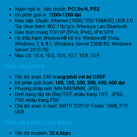
Ngôn ngữ in : tiêu chuẩn
:
PCL5e/6, PS3
Độ phân giải in:
1200×1200 dpi
Giao tiếp: Chuẩn :Ethernet (1000/100/10BASE), USB 2.0.
Tùy chọn thêm: 802.11b/g/n, Wireless Lan/Bluetooth.
Giao thức mạng:
TCP/IP (IPv4, IPv6), IPX/SPX
Hệ điều hành Windows® hỗ trợ:
Windows
®
Vista,
Windows 7, 8, 8.1, Windows Server 2008/R2, Windows
Server 2012/R2.
Mac OS :
10.4, 10.5, 10.6, 10.7, 10.8, 10.9.
〉 Chức năng SCAN:
Tốc độ scan: 240
trang/phút với bộ DSDF
Độ phân giải Scan:
100, 150, 200, 300, 400, 600 dpi
Phương pháp nén: MH/MR/MMR, JPEG
Định dạng tập tin (file):TIFF, nhiều trang TIFF, JPEG,
PDF, nhiều trang PDF.
Chế độ scan: E-mail: SMTP, TCP/IP Folder: SMB, FTP,
USB
〉 Chức năng FAX ( Chọn thêm):
Tốc độ modem:
33.6 kbps