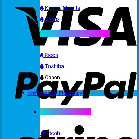
Konica Minolta
Sharp
Mực máy photocopy màu
Ricoh
Toshiba
Canon
Linh Kiện Máy Photocopy
Linh kiện máy màu
Ricoh