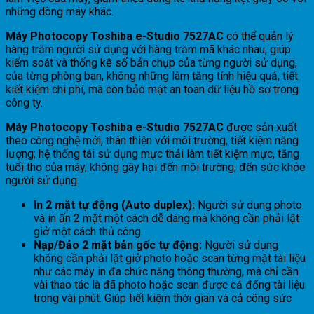
những dòng máy khác.
Máy Photocopy Toshiba e-Studio 7527AC
có thể quản lý
hàng trăm người sử dụng với hàng trăm mã khác nhau, giúp
kiểm soát và thống kê số bản chụp của từng người sử dụng,
của từng phòng ban, không những làm tăng tính hiệu quả, tiết
kiết kiệm chi phí, mà còn bảo mật an toàn dữ liệu hồ sơ trong
công ty.
Máy Photocopy Toshiba e-Studio 7527AC
được sản xuất
theo công nghệ mới, thân thiện với môi trường, tiết kiệm năng
lượng; hệ thống tái sử dụng mực thải làm tiết kiệm mực, tăng
tuổi thọ của máy, không gây hại đến môi trường, đến sức khỏe
người sử dụng.
In 2 mặt tự động (Auto duplex):
Người sử dụng photo
và in ấn 2 mặt một cách dễ dàng mà không cần phải lật
giở một cách thủ công.
Nạp/Đảo 2 mặt bản gốc tự động:
Người sử dụng
không cần phải lật giở photo hoặc scan từng mặt tài liệu
như các máy in đa chức năng thông thường, mà chỉ cần
vài thao tác là đã photo hoặc scan được cả đống tài liệu
trong vài phút. Giúp tiết kiệm thời gian và cả công sức