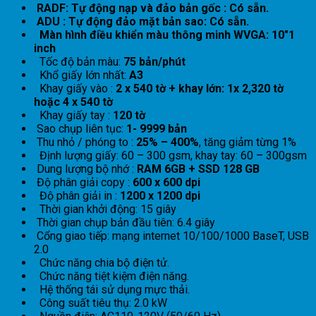
RADF: Tự động nạp và đảo bản gốc : Có sẵn.
ADU : Tự động đảo mặt bản sao: Có sẵn.
Màn hình điều khiển màu thông minh WVGA: 10″1
inch
Tốc độ bản màu:
75 bản/phút
Khổ giấy lớn nhất:
A3
Khay giấy vào :
2 x 540 tờ + khay lớn: 1x 2,320 tờ
hoặc 4 x 540 tờ
Khay giấy tay :
120 tờ
Sao chụp liên tục:
1- 9999 bản
Thu nhỏ / phóng to :
25% – 400%
, tăng giảm từng 1%
Định lượng giấy: 60 – 300 gsm, khay tay: 60 – 300gsm
Dung lượng bộ nhớ :
RAM 6GB + SSD 128 GB
Độ phân giải copy :
600 x
600 dpi
Độ phân giải in :
1200 x
1200 dpi
Thời gian khởi động: 15 giây
Thời gian chụp bản đầu tiên: 6.4 giây
Cổng giao tiếp: mạng internet 10/100/1000 BaseT, USB
2.0
Chức năng chia bộ điện tử.
Chức năng tiệt kiệm điện năng.
Hệ thống tái sử dụng mực thải.
Công suất tiêu thụ: 2.0 kW