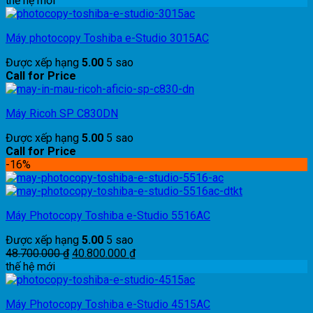
thế hệ mới
Máy photocopy Toshiba e-Studio 3015AC
Được xếp hạng
5.00
5 sao
Call for Price
Máy Ricoh SP C830DN
Được xếp hạng
5.00
5 sao
Call for Price
-16%
Máy Photocopy Toshiba e-Studio 5516AC
Được xếp hạng
5.00
5 sao
Giá
Giá
48.700.000
₫
40.800.000
₫
gốc
hiện
thế hệ mới
là:
tại
48.700.000 ₫.
là:
Máy Photocopy Toshiba e-Studio 4515AC
40.800.000 ₫.