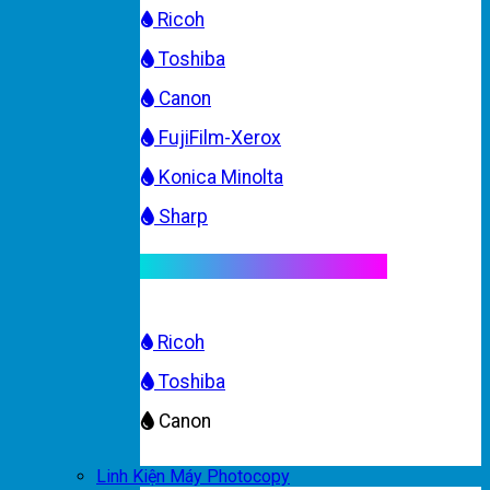
Ricoh
Toshiba
Canon
FujiFilm-Xerox
Konica Minolta
Sharp
Mực máy photocopy màu
Ricoh
Toshiba
Canon
Linh Kiện Máy Photocopy