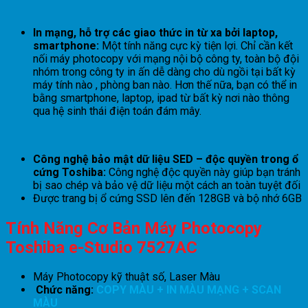
In mạng, hỗ trợ các giao thức in từ xa bởi laptop,
smartphone:
Một tính năng cực kỳ tiện lợi. Chỉ cần kết
nối máy photocopy với mạng nội bộ công ty, toàn bộ đội
nhóm trong công ty in ấn dễ dàng cho dù ngồi tại bất kỳ
máy tính nào , phòng ban nào. Hơn thế nữa, bạn có thể in
bằng smartphone, laptop, ipad từ bất kỳ nơi nào thông
qua hệ sinh thái điện toán đám mây.
Công nghệ bảo mật dữ liệu SED – độc quyền trong ổ
cứng Toshiba:
Công nghệ độc quyền này giúp bạn tránh
bị sao chép và bảo vệ dữ liệu một cách an toàn tuyệt đối
Được trang bị ổ cứng SSD lên đến 128GB và bộ nhớ 6GB
Tính Năng Cơ Bản Máy Photocopy
Toshiba e-Studio 7527AC
Máy Photocopy kỹ thuật số, Laser Màu
Chức năng:
COPY MÀU + IN MÀU MẠNG + SCAN
MÀU