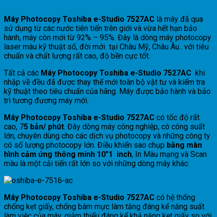
Máy Photocopy Toshiba e-Studio 7527AC
là máy đã qua
sử dụng từ các nước tiên tiến trên giới và vừa hết hạn bảo
hành, máy còn mới từ 92% – 95%. Đây là dòng máy photocopy
laser màu kỹ thuật số, đời mới tại Châu Mỹ, Châu Âu.. với tiêu
chuẩn và chất lượng rất cao, độ bền cực tốt.
Tất cả các
Máy Photocopy Toshiba e-Studio 7527AC
khi
nhập về đều đã được thay thế mới toàn bộ vật tư và kiểm tra
kỹ thuật theo tiêu chuẩn của hãng. Máy được bảo hành và bảo
trì tương đương máy mới.
Máy Photocopy Toshiba e-Studio 7527AC
có tốc độ rất
cao, 7
5 bản/ phút
. Đây dòng máy công nghiệp, có công suất
lớn, chuyên dùng cho các dịch vụ photocopy và những công ty
có số lượng photocopy lớn. Điều khiển sao chụp
bằng màn
hình cảm ứng thông minh 10″1 inch
, In Màu mạng và Scan
màu là một cải tiến rất lớn so với những dòng máy khác.
Máy Photocopy Toshiba e-Studio 7527AC
có hệ thống
chống kẹt giấy, chống bám mực làm tăng đáng kể năng suất
làm việc của máy, giảm thiểu đáng kể khả năng kẹt giấy so với