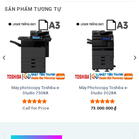
SẢN PHẨM TƯƠNG TỰ
Máy photocopy Toshiba e-
Máy Photocopy Toshiba e-
Studio 7508A
Studio 3028A
Call for Price
73.000.000
₫
Được xếp
Được xếp
hạng
5.00
5
hạng
5.00
5
sao
sao
Kết nối với chúng tôi