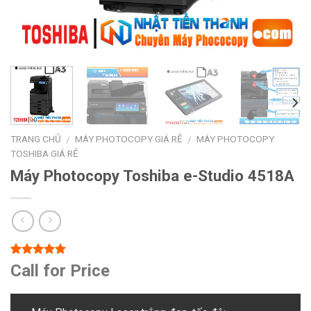
TRANG CHỦ
MÁY PHOTOCOPY GIÁ RẺ
MÁY PHOTOCOPY
/
/
TOSHIBA GIÁ RẺ
Máy Photocopy Toshiba e-Studio 4518A
5.00
1
trên 5
Call for Price
dựa trên
đánh giá