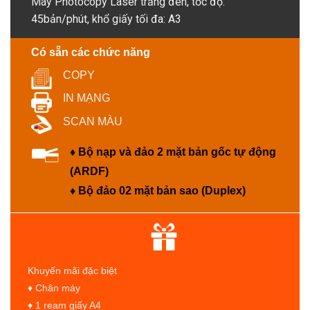
Máy Photocopy Laser trắng đen, tốc độ:
45bản/phút, khổ giấy tối đa: A3
Có sẵn các chức năng
COPY
IN MẠNG
SCAN MÀU
♦ Bộ nạp và đảo 2 mặt bản gốc tự động
(ARDF)
♦ Bộ đảo 02 mặt bản sao (Duplex)
Khuyến mãi đặc biệt
♦ Chân máy
♦ 1 ream giấy A4