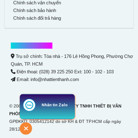
Chính sách vận chuyển
Chính sách bảo hành
Chính sách đổi trả hàng
Thông tin liên hệ
Trụ sở chính: Tòa nhà - 176 Lê Hồng Phong,
Phường Chợ
Quán
, TP. HCM
Điện thoại: (028) 39 225 250 Ext: 100 - 102 - 103
Email: info@nhattienthanh.com
Nhắn tin Zalo
© 2007 Bản quyền thuộc
CÔNG TY TNHH THIẾT BỊ VĂN
PHÒNG NHẬT TIẾN THANH
GPĐKKD: 0305412142 do sở KH & ĐT TP.HCM cấp ngày
28/12/2007