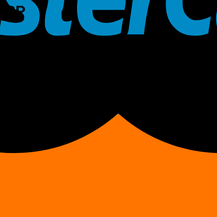
55SP
tối đa: A4