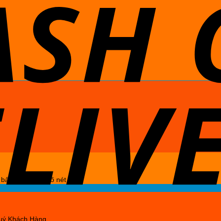
bản chụp đẹp, rõ nét
Quý Khách Hàng