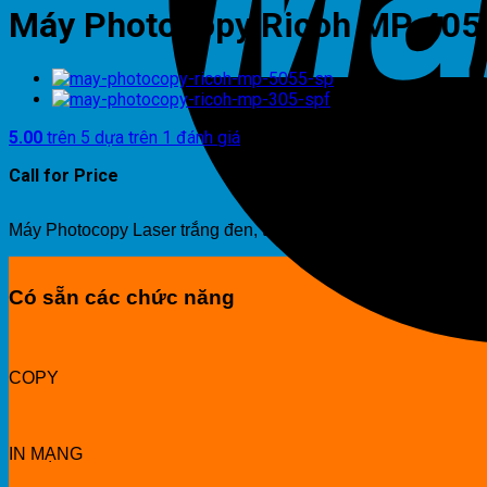
Máy Photocopy Ricoh MP 40
5.00
trên 5 dựa trên
1
đánh giá
Call for Price
Máy Photocopy Laser trắng đen, tốc độ: 40 bản/phút, khổ giấy 
Có sẵn các chức năng
COPY
IN MẠNG