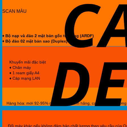
SCAN MÀU
♦ Bộ nạp và đảo 2 mặt bản gốc tự động (ARDF)
♦ Bộ đảo 02 mặt bản sao (Duplex)
Khuyến mãi đặc biệt
♦ Chân máy
♦ 1 ream giấy A4
♦ Cáp mạng LAN
Hàng hóa: mới 92-95% nhập khẩu chính hãng, cam kết chất lượng 
Đổi máy khác nếu không đảm bảo chất lượng theo yêu cầu của 