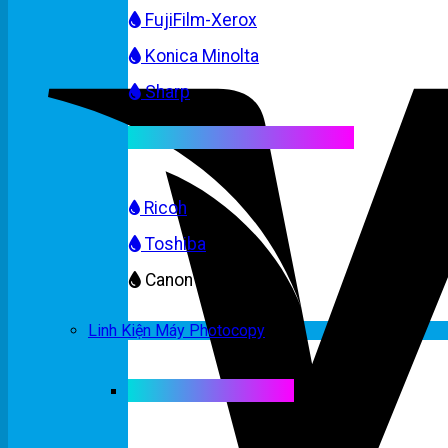
FujiFilm-Xerox
Konica Minolta
Sharp
Mực máy photocopy màu
Ricoh
Toshiba
Canon
Linh Kiện Máy Photocopy
Linh kiện máy màu