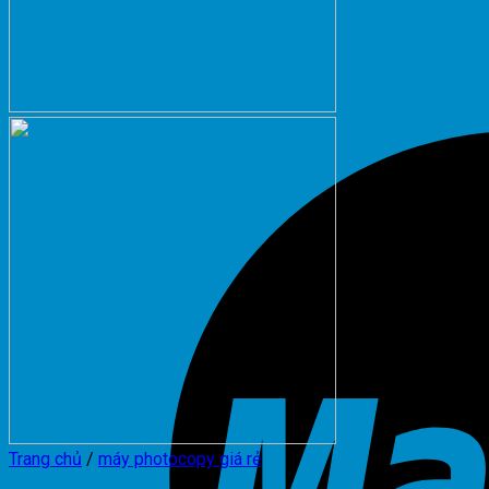
Trang chủ
/
máy photocopy giá rẻ