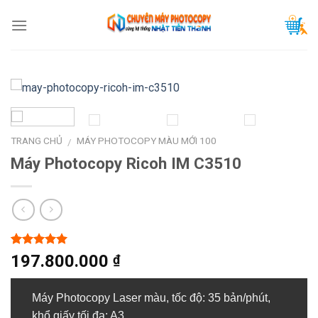
Skip
to
content
TRANG CHỦ
MÁY PHOTOCOPY MÀU MỚI 100
/
Máy Photocopy Ricoh IM C3510
5.00
1
trên 5
197.800.000
₫
dựa trên
đánh giá
Máy Photocopy Laser màu, tốc độ: 35 bản/phút,
khổ giấy tối đa: A3