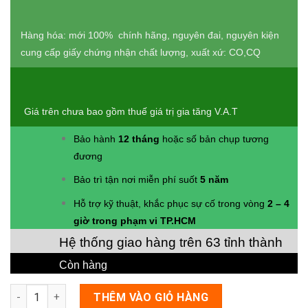
Hàng hóa: mới 100% chính hãng, nguyên đai, nguyên kiện
cung cấp giấy chứng nhận chất lượng, xuất xứ: CO,CQ
Giá trên chưa bao gồm thuế giá trị gia tăng V.A.T
Bảo hành
12 tháng
hoặc số bản chụp tương
đương
Bảo trì tận nơi miễn phí suốt
5 năm
Hỗ trợ kỹ thuật, khắc phục sự cố trong vòng
2 – 4
giờ trong phạm vi TP.HCM
Hệ thống giao hàng trên 63 tỉnh thành
Còn hàng
Số lượng
THÊM VÀO GIỎ HÀNG