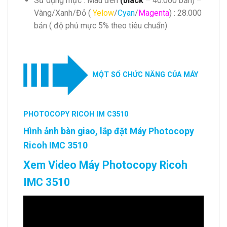
Sử dụng mực : Màu đen
(black
– 40.000 bản) –
Vàng/Xanh/Đỏ (
Yelow
/
Cyan
/
Magenta
) : 28.000
bản ( độ phủ mực 5% theo tiêu chuẩn)
MỘT SỐ CHỨC NĂNG CỦA MÁY
PHOTOCOPY RICOH IM C3510
Hình ảnh bàn giao, lắp đặt Máy Photocopy
Ricoh IMC 3510
Xem Video Máy Photocopy Ricoh
IMC 3510