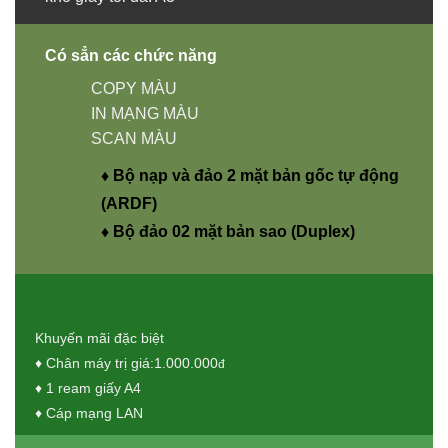
Có sẳn các chức năng
COPY MÀU
IN MẠNG MÀU
SCAN MÀU
♦ Bộ nạp và đảo 2 mặt bản gốc tự động
(ARDF)
♦ Bộ đảo 02 mặt bản sao (Duplex)
Khuyến mãi đặc biệt
♦ Chân máy trị giá:1.000.000
đ
♦ 1 ream giấy A4
♦ Cáp mạng LAN