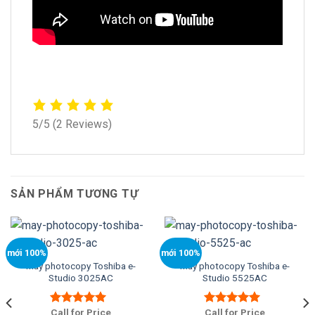
5/5
(2 Reviews)
SẢN PHẨM TƯƠNG TỰ
mới 100%
mới 100%
Máy photocopy Toshiba e-
Máy photocopy Toshiba e-
Studio 3025AC
Studio 5525AC
Call for Price
Call for Price
Được xếp
Được xếp