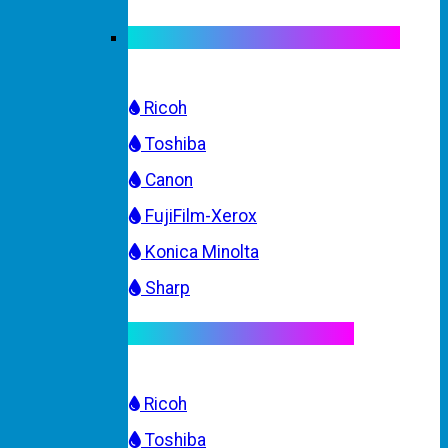
Mực máy photocopy trắng đen
Ricoh
Toshiba
Canon
FujiFilm-Xerox
Konica Minolta
Sharp
Mực máy photocopy màu
Ricoh
Toshiba