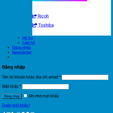
Ricoh
Toshiba
Hổ trợ
Liên hệ
Đăng nhập
Newsletter
Đăng nhập
Tên tài khoản hoặc địa chỉ email
*
Mật khẩu
*
Ghi nhớ mật khẩu
Đăng nhập
Quên mật khẩu?