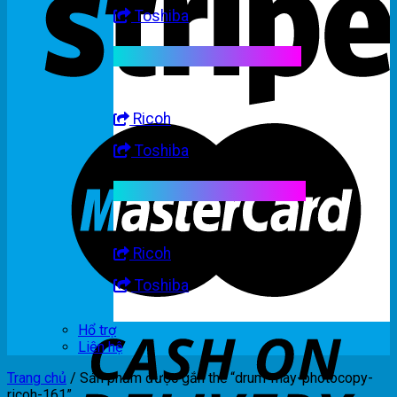
Toshiba
Linh kiện máy trắng đen
Ricoh
Toshiba
Linh kiện máy nhập khẩu
Ricoh
Toshiba
Hổ trợ
Liên hệ
Trang chủ
/
Sản phẩm được gắn thẻ “drum-may-photocopy-
ricoh-161”