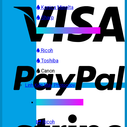
Konica Minolta
Sharp
Mực máy photocopy màu
Ricoh
Toshiba
Canon
Linh Kiện Máy Photocopy
Linh kiện máy màu
Ricoh