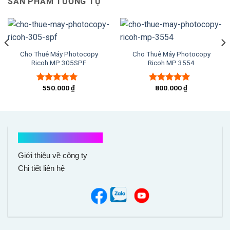
SẢN PHẨM TƯƠNG TỰ
Cho Thuê Máy Photocopy
Cho Thuê Máy Photocopy
Ricoh MP 305SPF
Ricoh MP 3554
550.000
₫
800.000
₫
Được xếp
Được xếp
hạng
5.00
5
hạng
5.00
5
sao
sao
Kết nối với chúng tôi
Giới thiệu về công ty
Chi tiết liên hệ