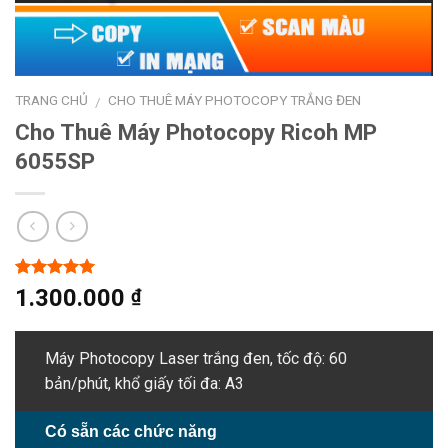
TRANG CHỦ
CHO THUÊ MÁY PHOTOCOPY TRẮNG ĐEN
/
Cho Thuê Máy Photocopy Ricoh MP
6055SP
5.00
1
trên 5
1.300.000
₫
dựa trên
đánh giá
Máy Photocopy Laser trắng đen, tốc độ: 60
bản/phút, khổ giấy tối đa: A3
Có sẵn các chức năng