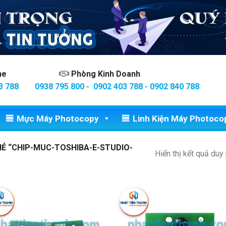
ine
Phòng Kinh Doanh
3 788
0938 795 800 - 0902 403 788 - 0902 840 788
Mực Máy Photocopy
Linh Kiện Máy Photoco
Ẻ “CHIP-MUC-TOSHIBA-E-STUDIO-
Hiển thị kết quả duy