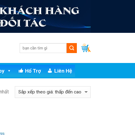
py
Hổ Trợ
Liên Hệ
 nhất