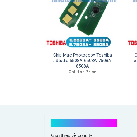
Chip Mực Photocopy Toshiba
C
e.Studio 5508A-6508A-7508A-
e
8508A
Call for Price
Kết nối với chúng tôi
Giới thiệu về công ty