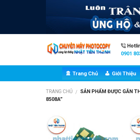
Skip
to
content
Hotl
0901 80
Trang Chủ
Giới Thiệu
TRANG CHỦ
SẢN PHẨM ĐƯỢC GẮN TH
/
8508A”