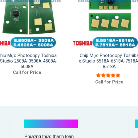
hip Mực Photocopy Toshiba
Chip Mực Photocopy Toshib
.Studio 2508A-3508A-4508A-
e.Studio 5518A-6518A-7518A
5008A
8518A
Call for Price
Call for Price
Được xếp
hạng
5.00
5
sao
Hổ trợ mua hàng
Phương thức thanh toán