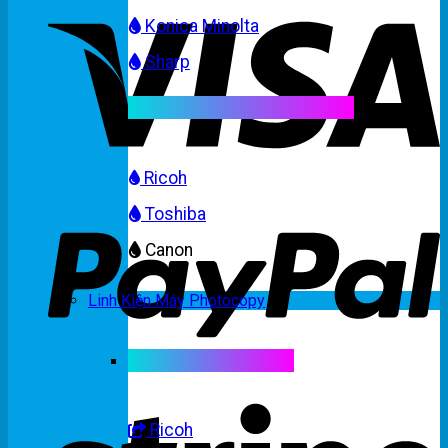
Konica Minolta
Sharp
Mực máy photocopy màu
Ricoh
Toshiba
Canon
Linh Kiện Máy Photocopy
Linh kiện máy màu
Ricoh