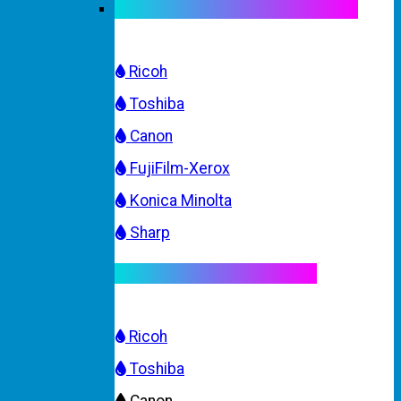
Mực máy photocopy trắng đen
Ricoh
Toshiba
Canon
FujiFilm-Xerox
Konica Minolta
Sharp
Mực máy photocopy màu
Ricoh
Toshiba