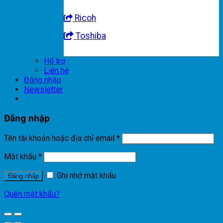
Ricoh
Toshiba
Hổ trợ
Liên hệ
Đăng nhập
Newsletter
Đăng nhập
Tên tài khoản hoặc địa chỉ email
*
Mật khẩu
*
Ghi nhớ mật khẩu
Đăng nhập
Quên mật khẩu?