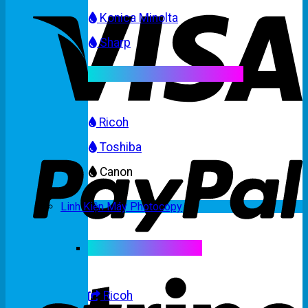
Konica Minolta
Sharp
Mực máy photocopy màu
Ricoh
Toshiba
Canon
Linh Kiện Máy Photocopy
Linh kiện máy màu
Ricoh