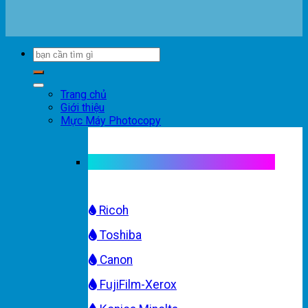
Trang chủ
Giới thiệu
Mực Máy Photocopy
Mực máy photocopy trắng đen
Ricoh
Toshiba
Canon
FujiFilm-Xerox