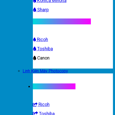
Konica Minolta
Sharp
Mực máy photocopy màu
Ricoh
Toshiba
Canon
Linh Kiện Máy Photocopy
Linh kiện máy màu
Ricoh
Toshiba