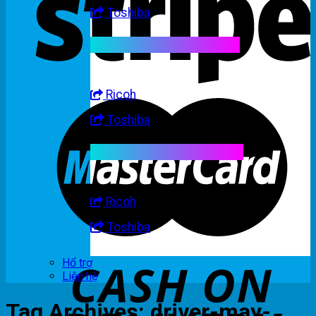
Toshiba
Linh kiện máy trắng đen
Ricoh
Toshiba
Linh kiện máy nhập khẩu
Ricoh
Toshiba
Hổ trợ
Liên hệ
Tag Archives:
driver-may-