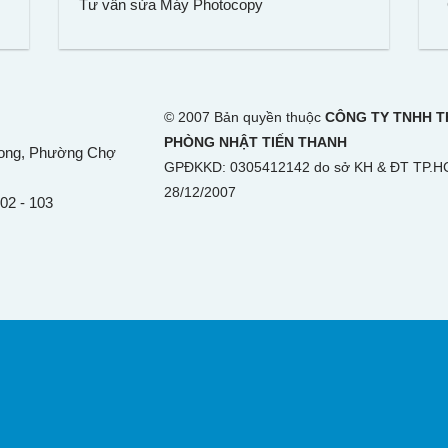
Tư vấn sửa Máy Photocopy
© 2007 Bản quyền thuộc
CÔNG TY TNHH TH
PHÒNG NHẬT TIẾN THANH
hong,
Phường Chợ
GPĐKKD: 0305412142 do sở KH & ĐT TP.H
28/12/2007
102 - 103