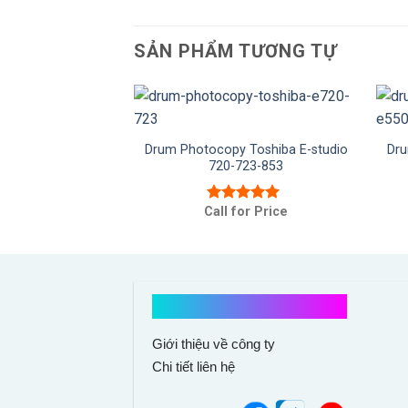
SẢN PHẨM TƯƠNG TỰ
hotocopy Ricoh
– MP3554
Drum Photocopy Toshiba E-studio
Dru
720-723-853
or Price
 xếp
5.00
5
Call for Price
Được xếp
hạng
5.00
5
sao
Kết nối với chúng tôi
Giới thiệu về công ty
Chi tiết liên hệ