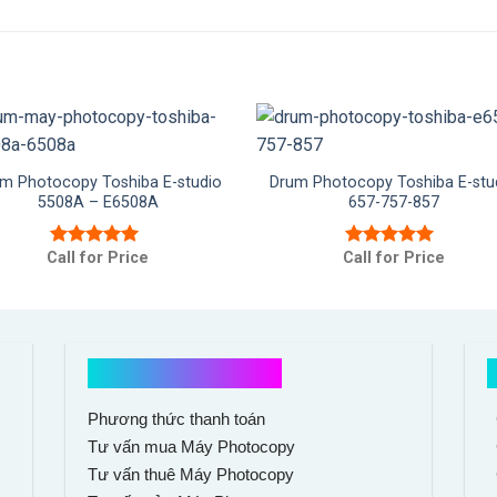
m Photocopy Toshiba E-studio
Drum Photocopy Toshiba E-stu
5508A – E6508A
657-757-857
Call for Price
Call for Price
Được xếp
Được xếp
hạng
5.00
5
hạng
5.00
5
sao
sao
Hổ trợ mua hàng
Phương thức thanh toán
Tư vấn mua Máy Photocopy
Tư vấn thuê Máy Photocopy