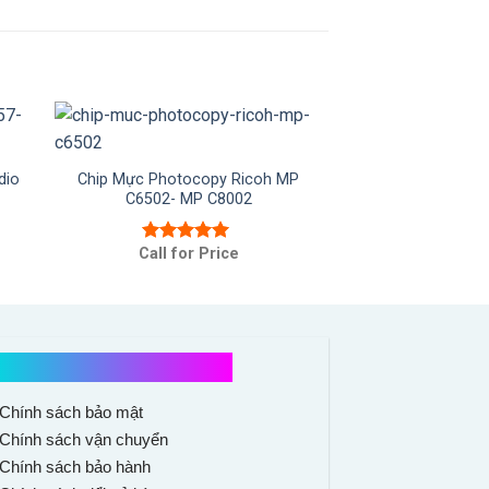
dio
Chip Mực Photocopy Ricoh MP
C6502- MP C8002
Call for Price
Được xếp
hạng
5.00
5
sao
Chính sách mua hàng
Chính sách bảo mật
Chính sách vận chuyển
Chính sách bảo hành