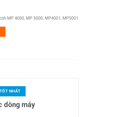
Ricoh MP 4000, MP 5000, MP4001, MP5001
G
 TỐT NHẤT
ác dòng máy