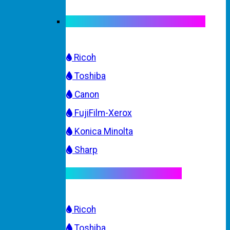
Mực máy photocopy trắng đen
Ricoh
Toshiba
Canon
FujiFilm-Xerox
Konica Minolta
Sharp
Mực máy photocopy màu
Ricoh
Toshiba