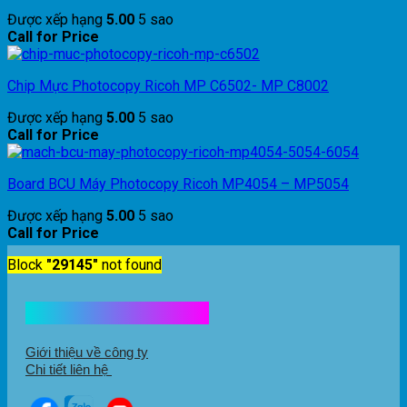
Được xếp hạng
5.00
5 sao
Call for Price
Chip Mực Photocopy Ricoh MP C6502- MP C8002
Được xếp hạng
5.00
5 sao
Call for Price
Board BCU Máy Photocopy Ricoh MP4054 – MP5054
Được xếp hạng
5.00
5 sao
Call for Price
Block
"29145"
not found
Kết nối với chúng tôi
Giới thiệu về công ty
Chi tiết liên hệ