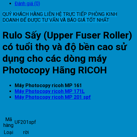
Đánh giá (0)
QUÝ KHÁCH HÀNG LIÊN HỆ TRỰC TIẾP PHÒNG KINH
DOANH ĐỂ ĐƯỢC TƯ VẤN VÀ BÁO GIÁ TỐT NHẤT
Rulo Sấy (
Upper Fuser Roller
)
có tuổi thọ và độ bền cao sử
dụng cho các dòng máy
Photocopy Hãng RICOH
Máy Photocopy ricoh MP 161
Máy Photocopy ricoh MP 171L
Máy Photocopy ricoh MP 201 spf
Mã
UF201spf
hàng
Loại
rời