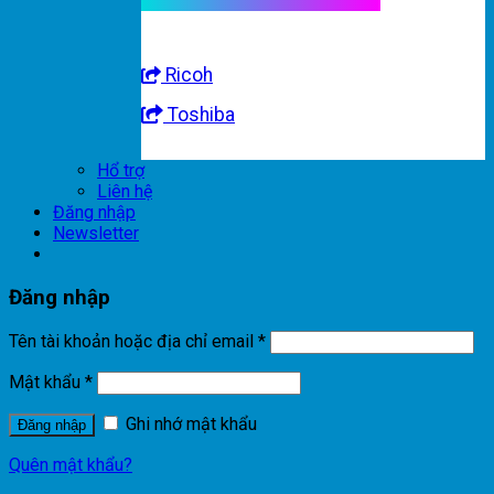
Ricoh
Toshiba
Hổ trợ
Liên hệ
Đăng nhập
Newsletter
Đăng nhập
Tên tài khoản hoặc địa chỉ email
*
Mật khẩu
*
Ghi nhớ mật khẩu
Đăng nhập
Quên mật khẩu?