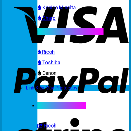
Konica Minolta
Sharp
Mực máy photocopy màu
Ricoh
Toshiba
Canon
Linh Kiện Máy Photocopy
Linh kiện máy màu
Ricoh