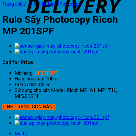
Trang chủ
/
Linh Kiện Máy Photocopy
Rulo Sấy Photocopy Ricoh
MP 201SPF
Call for Price
Mã hàng:
UF201SPF
Hàng hóa: mới 100%
Đơn vị tính: Chiếc
Sử dụng cho các Model: Ricoh MP161, MP171L,
MP201SPF
TÌNH TRẠNG: CÒN HÀNG
Mô tả