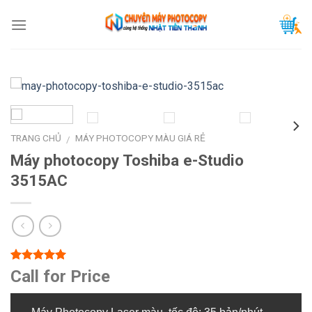
Skip
to
content
TRANG CHỦ
MÁY PHOTOCOPY MÀU GIÁ RẺ
/
Máy photocopy Toshiba e-Studio
3515AC
5.00
1
trên 5
Call for Price
dựa trên
đánh giá