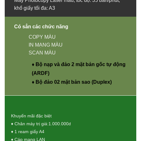
Máy Photocopy Laser màu, tốc độ: 35 bản/phút,
khổ giấy tối đa: A3
Có sẳn các chức năng
COPY MÀU
IN MẠNG MÀU
SCAN MÀU
♦ Bộ nạp và đảo 2 mặt bản gốc tự động
(ARDF)
♦ Bộ đảo 02 mặt bản sao (Duplex)
Khuyến mãi đặc biệt
♦ Chân máy trị giá:1.000.000
đ
♦ 1 ream giấy A4
♦ Cáp mạng LAN