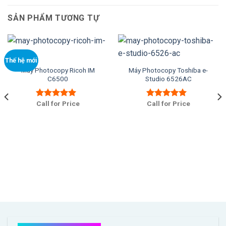
SẢN PHẨM TƯƠNG TỰ
Thế hệ mới
Máy Photocopy Ricoh IM
Máy Photocopy Toshiba e-
C6500
Studio 6526AC
Call for Price
Call for Price
Được xếp
Được xếp
hạng
5.00
5
hạng
5.00
5
sao
sao