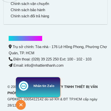
Chính sách vận chuyển
Chính sách bảo hành
Chính sách đổi trả hàng
Thông tin liên hệ
Trụ sở chính: Tòa nhà - 176 Lê Hồng Phong,
Phường Chợ
Quán
, TP. HCM
Điện thoại: (028) 39 225 250 Ext: 100 - 102 - 103
Email: info@nhattienthanh.com
Nhắn tin Zalo
© 2007 Bản quyền thuộc
CÔNG TY TNHH THIẾT BỊ VĂN
PHÒNG NHẬT TIẾN THANH
GPĐKKD: 0305412142 do sở KH & ĐT TP.HCM cấp ngày
28/12/2007