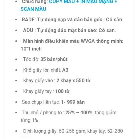
Chức năng:
COPY MÀU + IN MÀU MẠNG +
SCAN MÀU
RADF: Tự động nạp và đảo bản gốc : Có sẵn.
ADU : Tự động đảo mặt bản sao: Có sẵn.
Màn hình điều khiển màu WVGA thông minh:
10″1 inch
Tốc độ:
35 bản/phút
.
Khổ giấy lớn nhất:
A3
Khay giấy vào :
2 khay x 550 tờ
Khay giấy tay :
100 tờ
Sao chụp liên tục:
1- 999 bản
Thu nhỏ / phóng to :
25% – 400%
, tăng giảm
từng 1%
Định lượng giấy: 60-256 gsm, khay tay: 52-280