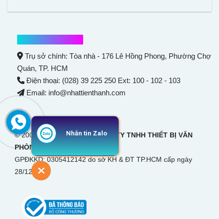
Thông tin liên hệ
Trụ sở chính: Tòa nhà - 176 Lê Hồng Phong,
Phường Chợ
Quán
, TP. HCM
Điện thoại: (028) 39 225 250 Ext: 100 - 102 - 103
Email: info@nhattienthanh.com
Nhắn tin Zalo
© 2007 Bản quyền thuộc
CÔNG TY TNHH THIẾT BỊ VĂN
PHÒNG NHẬT TIẾN THANH
GPĐKKD: 0305412142 do sở KH & ĐT TP.HCM cấp ngày
28/12/2007