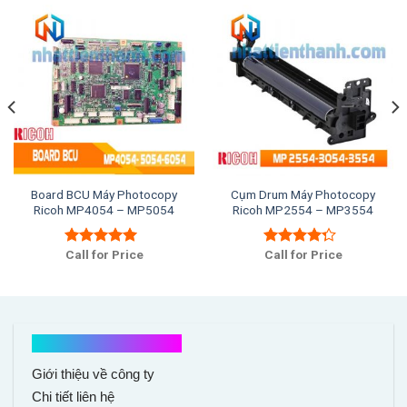
Board BCU Máy Photocopy
Cụm Drum Máy Photocopy
Ricoh MP4054 – MP5054
Ricoh MP2554 – MP3554
Call for Price
Call for Price
Được xếp
Được xếp
hạng
5.00
5
hạng
4.00
sao
5 sao
Kết nối với chúng tôi
Giới thiệu về công ty
Chi tiết liên hệ