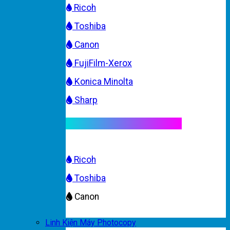
Ricoh
Toshiba
Canon
FujiFilm-Xerox
Konica Minolta
Sharp
Mực máy photocopy màu
Ricoh
Toshiba
Canon
Linh Kiện Máy Photocopy