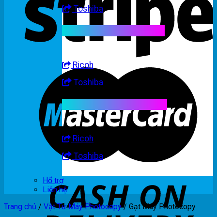
Toshiba
Linh kiện máy trắng đen
Ricoh
Toshiba
Linh kiện máy nhập khẩu
Ricoh
Toshiba
Hổ trợ
Liên hệ
Trang chủ
/
Vật Tư Máy Photocopy
/
Gạt Máy Photocopy