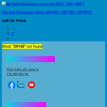
Gạt Belt Photocopy Ricoh MP6001-MP7001-MP8001
Call for Price
1
2
Block
"29145"
not found
Kết nối với chúng tôi
Giới thiệu về công ty
Chi tiết liên hệ
Hổ trợ mua hàng