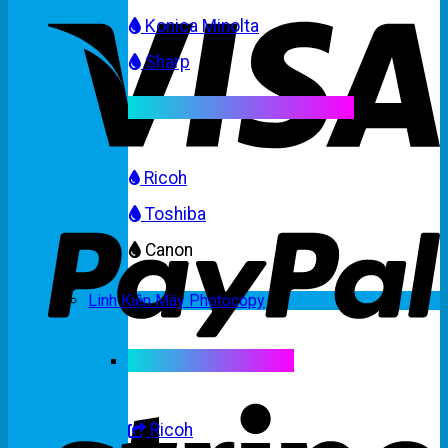
Konica Minolta
Sharp
Mực máy photocopy màu
Ricoh
Toshiba
Canon
Linh Kiện Máy Photocopy
Linh kiện máy màu
Ricoh