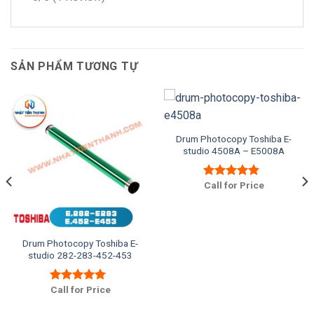
SẢN PHẨM TƯƠNG TỰ
Drum Photocopy Toshiba E-
studio 4508A – E5008A
Call for Price
Được xếp
hạng
4.50
5 sao
Drum Photocopy Toshiba E-
studio 282-283-452-453
Call for Price
Được xếp
hạng
5.00
5
sao