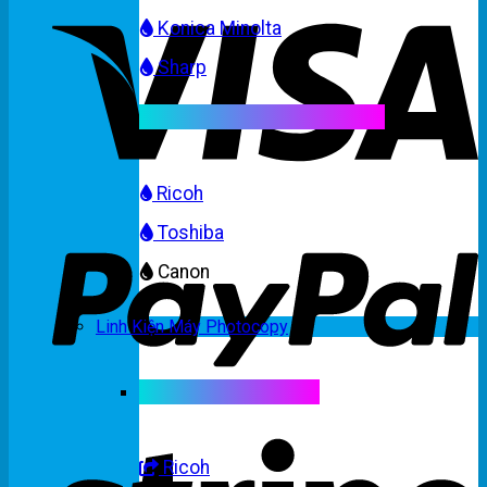
Konica Minolta
Sharp
Mực máy photocopy màu
Ricoh
Toshiba
Canon
Linh Kiện Máy Photocopy
Linh kiện máy màu
Ricoh