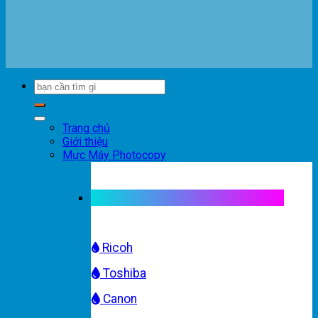
Trang chủ
Giới thiệu
Mực Máy Photocopy
Mực máy photocopy trắng đen
Ricoh
Toshiba
Canon