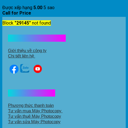
Được xếp hạng
5.00
5 sao
Call for Price
Block
"29145"
not found
Kết nối với chúng tôi
Giới thiệu về công ty
Chi tiết liên hệ
Hổ trợ mua hàng
Phương thức thanh toán
Tư vấn mua Máy Photocopy
Tư vấn thuê Máy Photocopy
Tư vấn sửa Máy Photocopy