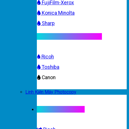
FujiFilm-Xerox
Konica Minolta
Sharp
Mực máy photocopy màu
Ricoh
Toshiba
Canon
Linh Kiện Máy Photocopy
Linh kiện máy màu