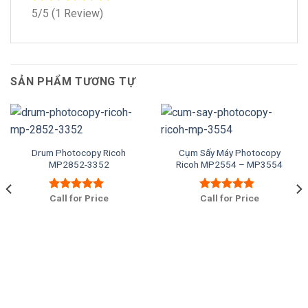
5/5
(1 Review)
SẢN PHẨM TƯƠNG TỰ
Drum Photocopy Ricoh
Cụm Sấy Máy Photocopy
MP2852-3352
Ricoh MP2554 – MP3554
Call for Price
Call for Price
Được xếp
Được xếp
hạng
5.00
5
hạng
5.00
5
sao
sao