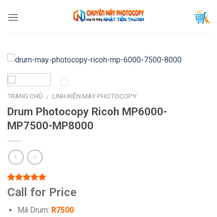
Skip
to
content
TRANG CHỦ
LINH KIỆN MÁY PHOTOCOPY
/
Drum Photocopy Ricoh MP6000-
MP7500-MP8000
5.00
1
trên 5
Call for Price
dựa trên
đánh giá
Mã Drum:
R7500