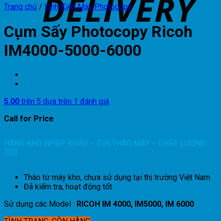
Trang chủ
/
Linh Kiện Máy Photocopy
Cụm Sấy Photocopy Ricoh
IM4000-5000-6000
5.00
trên 5 dựa trên
1
đánh giá
Call for Price
HÀNG KHO NHẬP KHẨU – ZIN THÁO MÁY – CHẤT LƯỢNG
TỐT
Tháo từ máy kho, chưa sử dụng tại thị trường Việt Nam.
Đã kiểm tra, hoạt động tốt
Sử dụng các Model :
RICOH IM 4000, IM5000, IM 6000