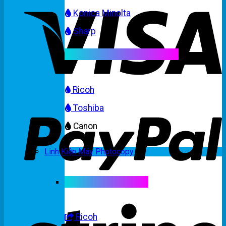
Konica Minolta
Sharp
Mực máy photocopy màu
Ricoh
Toshiba
Canon
Linh Kiện Máy Photocopy
Linh kiện máy màu
Ricoh