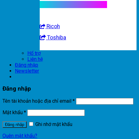
Linh kiện máy nhập khẩu
Ricoh
Toshiba
Hổ trợ
Liên hệ
Đăng nhập
Newsletter
Đăng nhập
Tên tài khoản hoặc địa chỉ email
*
Mật khẩu
*
Ghi nhớ mật khẩu
Đăng nhập
Quên mật khẩu?