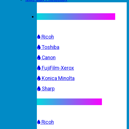
Mực máy photocopy trắng đen
Ricoh
Toshiba
Canon
FujiFilm-Xerox
Konica Minolta
Sharp
Mực máy photocopy màu
Ricoh