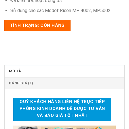
Đã kiểm tra, hoạt động tốt
Sử dụng cho các Model: Ricoh MP 4002, MP5002
TÌNH TRẠNG: CÒN HÀNG
MÔ TẢ
ĐÁNH GIÁ (1)
QUÝ KHÁCH HÀNG LIÊN HỆ TRỰC TIẾP
PHÒNG KINH DOANH ĐỂ ĐƯỢC TƯ VẤN
VÀ BÁO GIÁ TỐT NHẤT