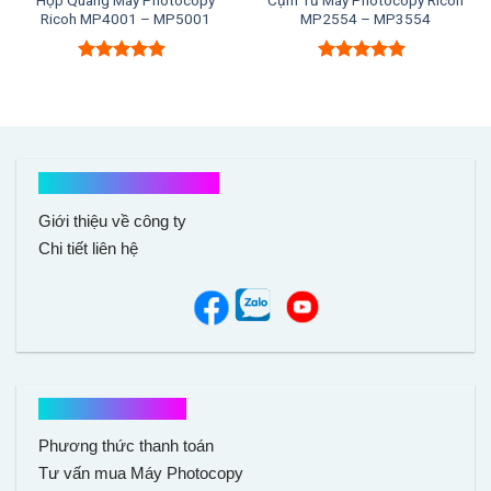
Ricoh MP4001 – MP5001
MP2554 – MP3554
Được xếp
Được xếp
hạng
5.00
5
hạng
5.00
5
sao
sao
Kết nối với chúng tôi
Giới thiệu về công ty
Chi tiết liên hệ
Hổ trợ mua hàng
Phương thức thanh toán
Tư vấn mua Máy Photocopy