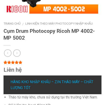
TRANG CHỦ
LINH KIỆN THEO MÁY PHOTOCOPY NHẬP KHẨU
/
Cụm Drum Photocopy Ricoh MP 4002-
MP 5002
5.00
1
trên 5
Liên hệ
dựa trên
đánh giá
HÀNG KHO NHẬP KHẨU – ZIN THÁO MÁY – CHẤT
LƯỢNG TỐT
Tháo từ máy kho, chưa sử dụng tại thị trường Việt Nam.