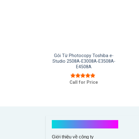
Gói Từ Photocopy Toshiba e-
Studio 2508A-E3008A-E3508A-
E4508A
Call for Price
Được xếp
hạng
5.00
5
sao
Kết nối với chúng tôi
Giới thiệu về công ty