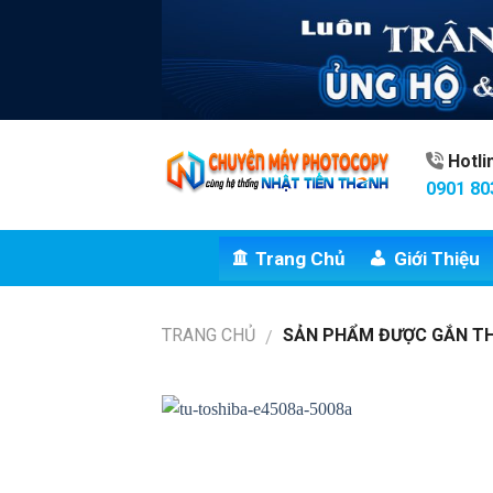
Skip
to
content
Hotl
0901 80
Trang Chủ
Giới Thiệu
TRANG CHỦ
SẢN PHẨM ĐƯỢC GẮN THẺ
/