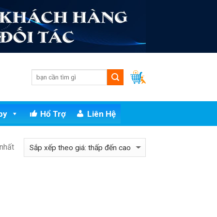
py
Hổ Trợ
Liên Hệ
 nhất