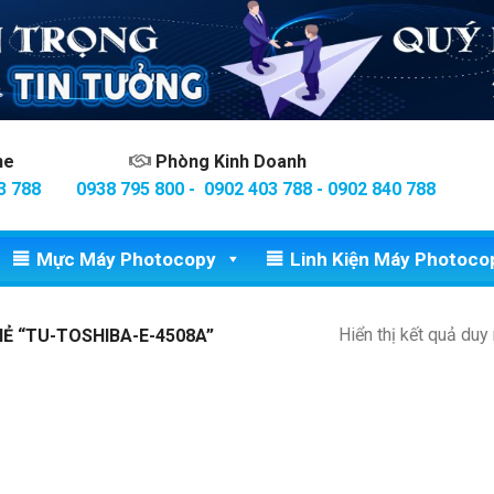
ine
Phòng Kinh Doanh
3 788
0938 795 800 - 0902 403 788 - 0902 840 788
Mực Máy Photocopy
Linh Kiện Máy Photoco
Hiển thị kết quả duy
 “TU-TOSHIBA-E-4508A”