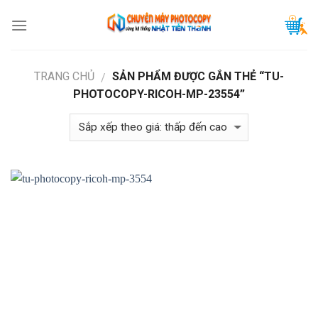
Skip
to
content
TRANG CHỦ
SẢN PHẨM ĐƯỢC GẮN THẺ “TU-
/
PHOTOCOPY-RICOH-MP-23554”