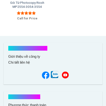
Gói Từ Photocopy Ricoh
MP2554-3054-3554
Call for Price
Được xếp
hạng
5.00
5
sao
Kết nối với chúng tôi
Giới thiệu về công ty
Chi tiết liên hệ
Hổ trợ mua hàng
Phương thức thanh toán