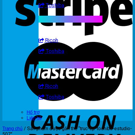
Toshiba
Linh kiện máy trắng đen
Ricoh
Toshiba
Linh kiện máy nhập khẩu
Ricoh
Toshiba
Hổ trợ
Liên hệ
Trang chủ
/
Sản phẩm được gắn thẻ “truc-ep-toshiba-estudio-
507”