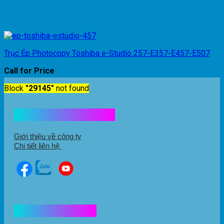
Trục Ép Photocopy Toshiba e-Studio 257-E357-E457-E507
Call for Price
Block
"29145"
not found
Kết nối với chúng tôi
Giới thiệu về công ty
Chi tiết liên hệ
Hổ trợ mua hàng