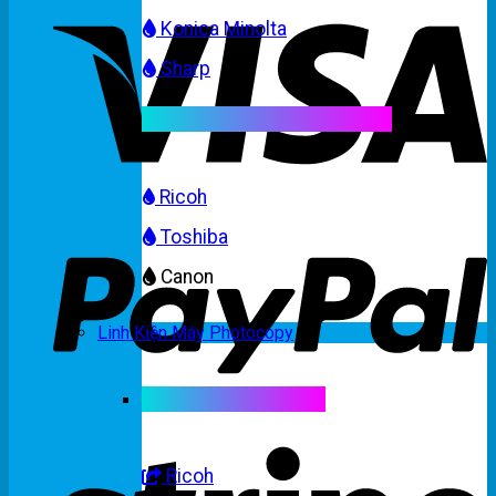
Konica Minolta
Sharp
Mực máy photocopy màu
Ricoh
Toshiba
Canon
Linh Kiện Máy Photocopy
Linh kiện máy màu
Ricoh