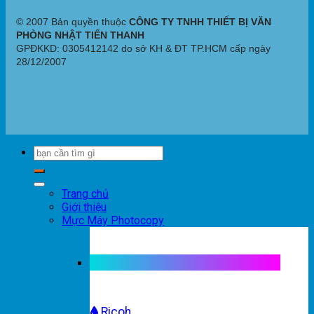
© 2007 Bản quyền thuộc
CÔNG TY TNHH THIẾT BỊ VĂN
PHÒNG NHẬT TIẾN THANH
GPĐKKD: 0305412142 do sở KH & ĐT TP.HCM cấp ngày
28/12/2007
Trang chủ
Giới thiệu
Mực Máy Photocopy
Mực máy photocopy trắng đen
Ricoh