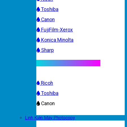
Toshiba
Canon
FujiFilm-Xerox
Konica Minolta
Sharp
Mực máy photocopy màu
Ricoh
Toshiba
Canon
Linh Kiện Máy Photocopy