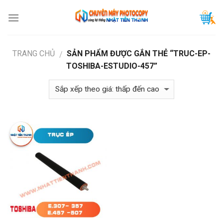
Skip
to
content
TRANG CHỦ
SẢN PHẨM ĐƯỢC GẮN THẺ “TRUC-EP-
/
TOSHIBA-ESTUDIO-457”