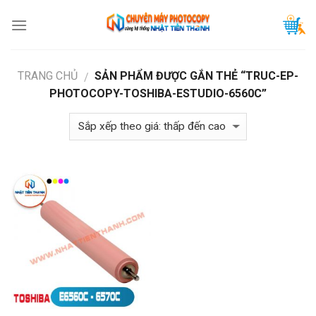
Skip
to
content
TRANG CHỦ
SẢN PHẨM ĐƯỢC GẮN THẺ “TRUC-EP-
/
PHOTOCOPY-TOSHIBA-ESTUDIO-6560C”