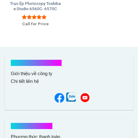
Trục Ép Photocopy Toshiba
e.Studio 6560C- 6570C
Call for Price
Được xếp
hạng
5.00
5
sao
Kết nối với chúng tôi
Giới thiệu về công ty
Chi tiết liên hệ
Hổ trợ mua hàng
Phương thức thanh toán