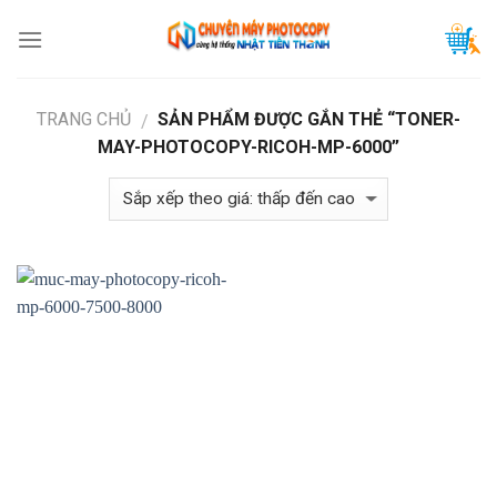
Skip
to
content
TRANG CHỦ
SẢN PHẨM ĐƯỢC GẮN THẺ “TONER-
/
MAY-PHOTOCOPY-RICOH-MP-6000”