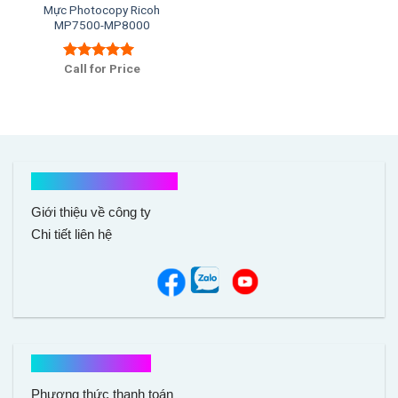
Mực Photocopy Ricoh
MP7500-MP8000
Call for Price
Được xếp
hạng
5.00
5
sao
Kết nối với chúng tôi
Giới thiệu về công ty
Chi tiết liên hệ
Hổ trợ mua hàng
Phương thức thanh toán