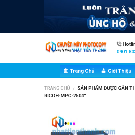
Skip
to
content
Hotl
0901 80
Trang Chủ
Giới Thiệu
TRANG CHỦ
SẢN PHẨM ĐƯỢC GẮN TH
/
RICOH-MPC-2504”