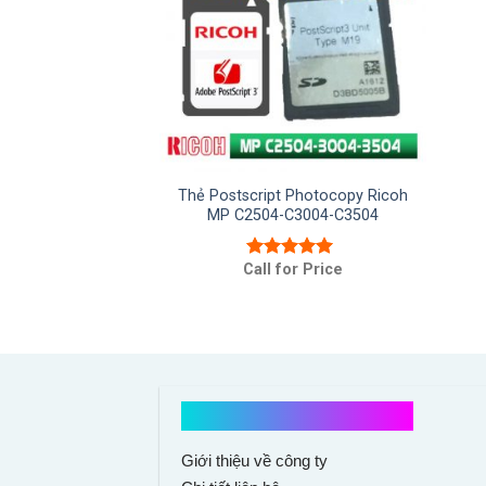
Thẻ Postscript Photocopy Ricoh
MP C2504-C3004-C3504
Call for Price
Được xếp
hạng
5.00
5
sao
Kết nối với chúng tôi
Giới thiệu về công ty