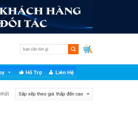
py
Hổ Trợ
Liên Hệ
 nhất