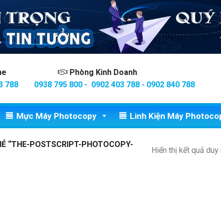
ine
Phòng Kinh Doanh
3 788
0938 795 800 - 0902 403 788 - 0902 840 788
Mực Máy Photocopy
Linh Kiện Máy Photoco
Ẻ “THE-POSTSCRIPT-PHOTOCOPY-
Hiển thị kết quả duy