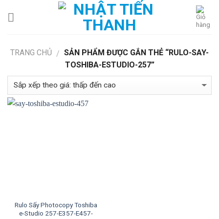
Skip
to
content
TRANG CHỦ
SẢN PHẨM ĐƯỢC GẮN THẺ “RULO-SAY-
/
TOSHIBA-ESTUDIO-257”
Rulo Sấy Photocopy Toshiba
e-Studio 257-E357-E457-