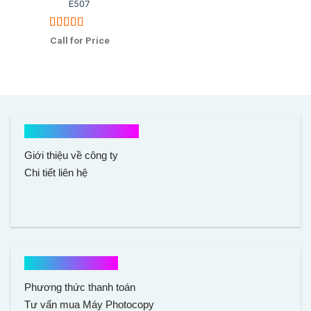
E507
Được xếp
Call for Price
hạng
5.00
5
sao
Kết nối với chúng tôi
Giới thiệu về công ty
Chi tiết liên hệ
Hổ trợ mua hàng
Phương thức thanh toán
Tư vấn mua Máy Photocopy